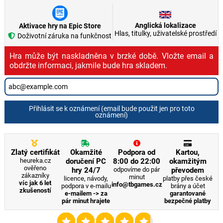
Anglická lokalizace
Aktivace hry na Epic Store
Hlas, titulky, uživatelské prostředí
Doživotní záruka na funkčnost
Hra může být naskladněna v brzké době. Vložte email a
obdržte informaci, jakmile bude hra skladem.
Přihlásit se k oznámení (email bude použit jen pro toto
oznámení)
Zlatý certifikát
Okamžité
Podpora od
Kartou,
heureka.cz
doručení PC
8:00 do 22:00
okamžitým
ověřeno
hry 24/7
odpovíme do pár
převodem
zákazníky
minut
licence, návody,
platby přes české
víc jak 6 let
info@tbgames.cz
podpora v e-mailu
brány a účet
zkušeností
e-mailem -> za
garantované
pár minut hrajete
bezpečné platby