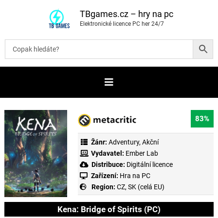
P
ř
TBgames.cz – hry na pc
e
Elektronické licence PC her 24/7
s
k
o
č
i
t
n
a
o
b
s
a
83%
h
Žánr:
Adventury
,
Akční
Vydavatel:
Ember Lab
Distribuce:
Digitální licence
Zařízení:
Hra na PC
Region:
CZ, SK (celá EU)
Kena: Bridge of Spirits (PC)