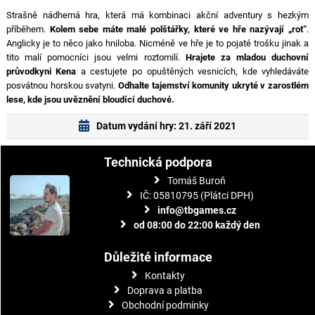
Strašně nádherná hra, která má kombinaci akční adventury s hezkým
příběhem.
Kolem sebe máte malé polštářky, které ve hře nazývají „rot“
.
Anglicky je to něco jako hniloba. Nicméně ve hře je to pojaté trošku jinak a
tito malí pomocníci jsou velmi roztomilí.
Hrajete za mladou duchovní
průvodkyni Kena
a cestujete po opuštěných vesnicích, kde vyhledáváte
posvátnou horskou svatyni.
Odhalte tajemství komunity ukryté v zarostlém
lese, kde jsou uvěznění bloudící duchové.
Datum vydání hry: 21. září 2021
Technická podpora
Tomáš Buroň
IČ: 05810795 (Plátci DPH)
info@tbgames.cz
od 08:00 do 22:00 každý den
Důležité informace
Kontakty
Doprava a platba
Obchodní podmínky