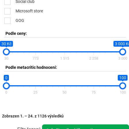
Social club
Microsoft store
GOG
Podle ceny:
30 Kč
3 000 K
30
773
1 515
2 258
3 000
Podle metacritic hodnocení:
0
100
0
25
50
75
100
Zobrazen 1. – 24. z 1126 výsledků