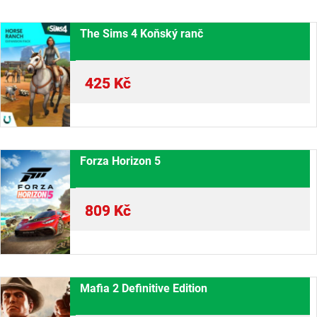
The Sims 4 Koňský ranč
425
Kč
Forza Horizon 5
809
Kč
Mafia 2 Definitive Edition