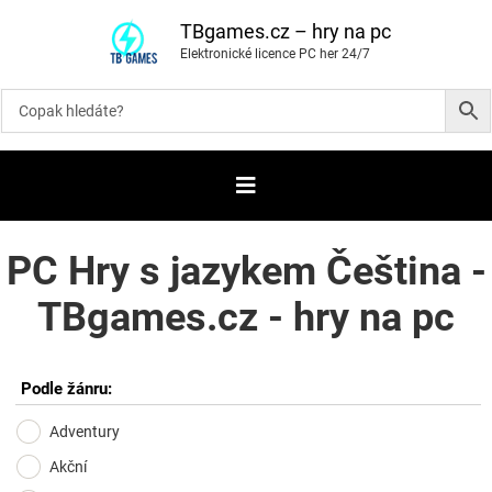
P
ř
TBgames.cz – hry na pc
e
Elektronické licence PC her 24/7
s
k
o
č
i
t
n
a
o
b
s
a
PC Hry s jazykem Čeština -
h
TBgames.cz - hry na pc
Podle žánru:
Adventury
Akční