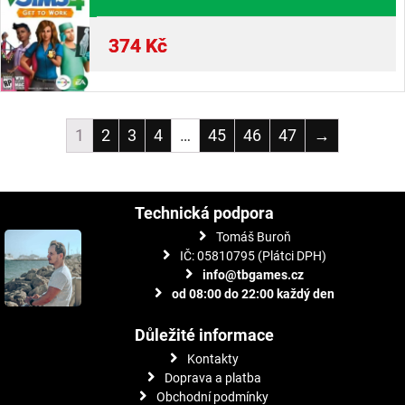
374
Kč
1
2
3
4
…
45
46
47
→
Technická podpora
Tomáš Buroň
IČ: 05810795 (Plátci DPH)
info@tbgames.cz
od 08:00 do 22:00 každý den
Důležité informace
Kontakty
Doprava a platba
Obchodní podmínky