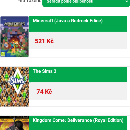
Minecraft (Java a Bedrock Edice)
521
Kč
The Sims 3
74
Kč
Kingdom Come: Deliverance (Royal Edition)