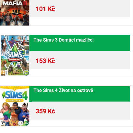
101
Kč
The Sims 3 Domácí mazlíčci
153
Kč
The Sims 4 Život na ostrově
359
Kč