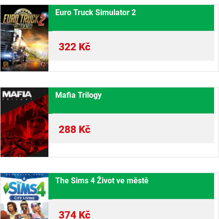
Euro Truck Simulator 2
322
Kč
Mafia Trilogy
288
Kč
The Sims 4 Život ve městě
374
Kč