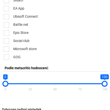
Steam
EA App
Ubisoft Connect
Battle.net
Epic Store
Social club
Microsoft store
GOG
Podle metacritic hodnocení:
0
100
0
25
50
75
100
Zobrazen jediný výsledek