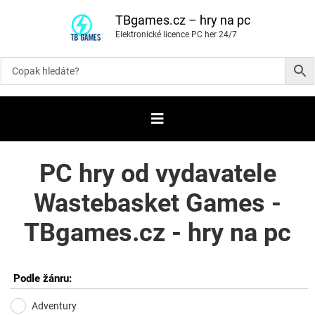
P
ř
TBgames.cz – hry na pc
e
Elektronické licence PC her 24/7
s
k
o
č
i
t
n
a
o
b
s
a
PC hry od vydavatele
h
Wastebasket Games -
TBgames.cz - hry na pc
Podle žánru:
Adventury