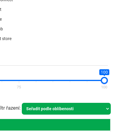
t
re
ub
t store
100
75
100