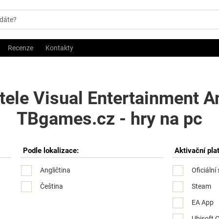
Recenze
Kontakty
tele Visual Entertainment A
TBgames.cz - hry na pc
Podle lokalizace:
Aktivační pla
Angličtina
Oficiální
Čeština
Steam
EA App
Ubisoft 