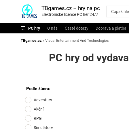
P
ř
TBgames.cz – hry na pc
e
Elektronické licence PC her 24/7
s
k
o
PC hry
O nás
Časté dotazy
Doprava a platba
č
i
t
TBgames.cz
»
Visual Entertainment And Technologies
n
a
o
PC hry od vydava
b
s
a
h
Podle žánru:
Adventury
Akční
RPG
Simulátory