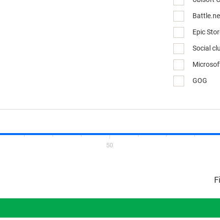
Battle.ne
Epic Sto
Social cl
Microsof
GOG
50