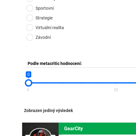
Sportovní
Strategie
Virtuální realita
Závodní
Podle metacritic hodnocení:
0
0
25
Zobrazen jediný výsledek
GearCity