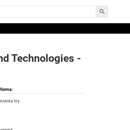
nd Technologies -
tforma:
 stránka hry
Connect