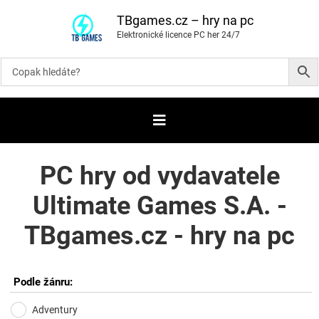
P
ř
TBgames.cz – hry na pc
e
Elektronické licence PC her 24/7
s
k
o
č
i
t
n
a
o
b
s
a
PC hry od vydavatele
h
Ultimate Games S.A. -
TBgames.cz - hry na pc
Podle žánru:
Adventury