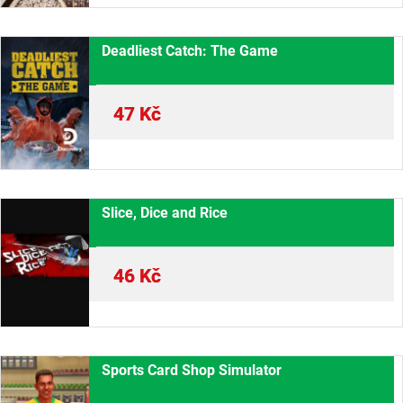
Deadliest Catch: The Game
47
Kč
Slice, Dice and Rice
46
Kč
Sports Card Shop Simulator