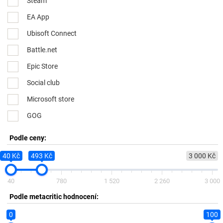
Steam
EA App
Ubisoft Connect
Battle.net
Epic Store
Social club
Microsoft store
GOG
Podle ceny:
40 Kč
493 Kč
3 000 Kč
40
780
1 520
2 260
3 000
Podle metacritic hodnocení:
0
100