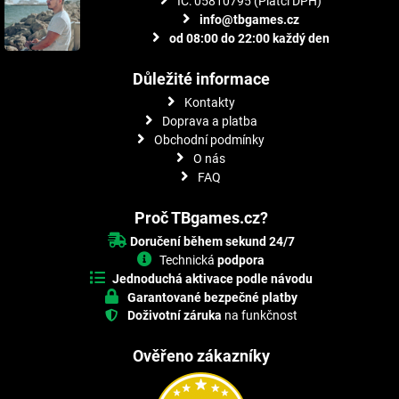
IČ: 05810795 (Plátci DPH)
info@tbgames.cz
od 08:00 do 22:00 každý den
Důležité informace
Kontakty
Doprava a platba
Obchodní podmínky
O nás
FAQ
Proč TBgames.cz?
Doručení během sekund 24/7
Technická
podpora
Jednoduchá aktivace podle návodu
Garantované bezpečné platby
Doživotní záruka
na funkčnost
Ověřeno zákazníky