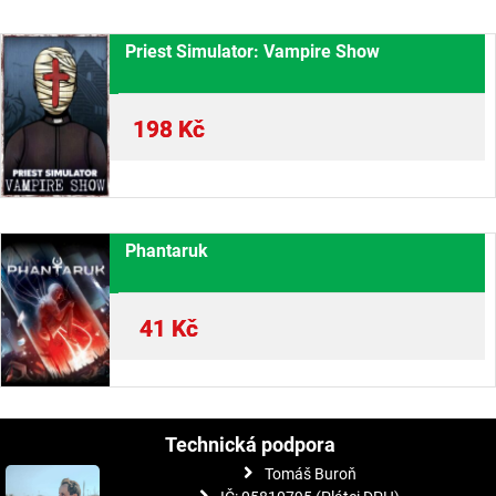
Priest Simulator: Vampire Show
198
Kč
Phantaruk
41
Kč
Technická podpora
Tomáš Buroň