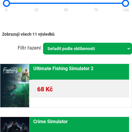
0
25
50
75
100
Zobrazuji všech 11 výsledků
Ultimate Fishing Simulator 2
68
Kč
Crime Simulator