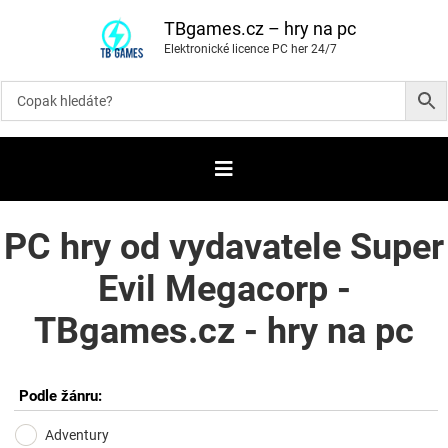
P
ř
TBgames.cz – hry na pc
e
Elektronické licence PC her 24/7
s
k
o
č
i
t
n
a
o
b
s
a
PC hry od vydavatele Super
h
Evil Megacorp -
TBgames.cz - hry na pc
Podle žánru:
Adventury