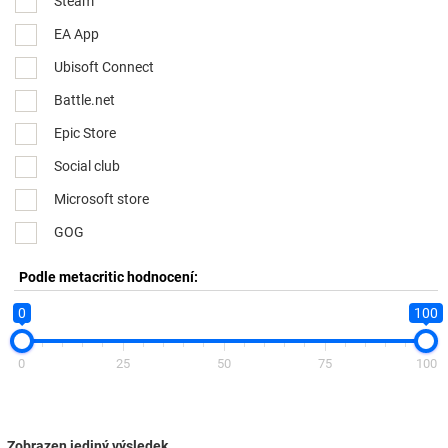
Steam
EA App
Ubisoft Connect
Battle.net
Epic Store
Social club
Microsoft store
GOG
Podle metacritic hodnocení:
0
100
0
25
50
75
100
Zobrazen jediný výsledek