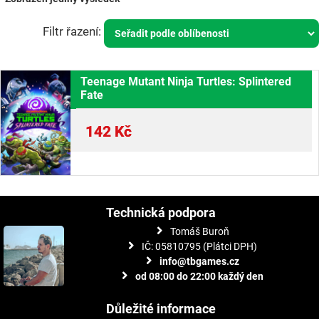
Teenage Mutant Ninja Turtles: Splintered
Fate
142
Kč
Technická podpora
Tomáš Buroň
IČ: 05810795 (Plátci DPH)
info@tbgames.cz
od 08:00 do 22:00 každý den
Důležité informace