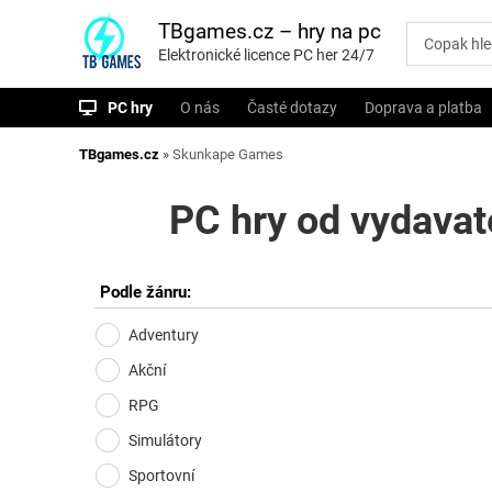
P
ř
TBgames.cz – hry na pc
e
Elektronické licence PC her 24/7
s
k
o
PC hry
O nás
Časté dotazy
Doprava a platba
č
i
t
TBgames.cz
»
Skunkape Games
n
a
o
PC hry od vydavat
b
s
a
h
Podle žánru:
Adventury
Akční
RPG
Simulátory
Sportovní