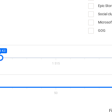
Epic Sto
Social cl
Microsof
GOG
3 Kč
1 515
50