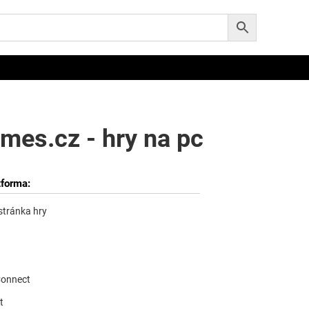
mes.cz - hry na pc
tforma:
 stránka hry
Connect
t