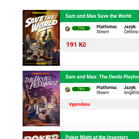
Sam and Max Save the World
Platforma:
Jazyk:
75%
Steam
Čeština
191
Kč
Sam and Max: The Devils Playh
Platforma:
Jazyk:
78%
Steam
Angličt
Vyprodáno
Poker Night at the Inventory