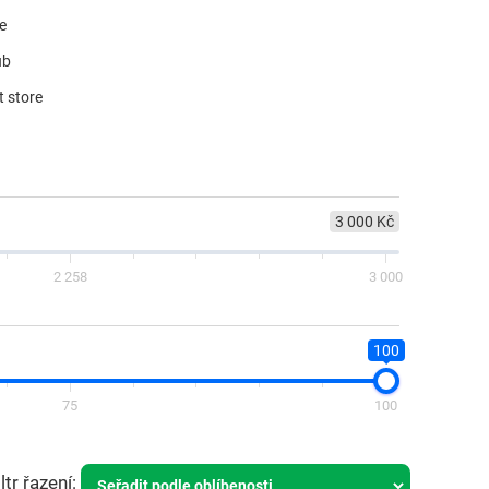
re
ub
t store
3 000 Kč
2 258
3 000
100
75
100