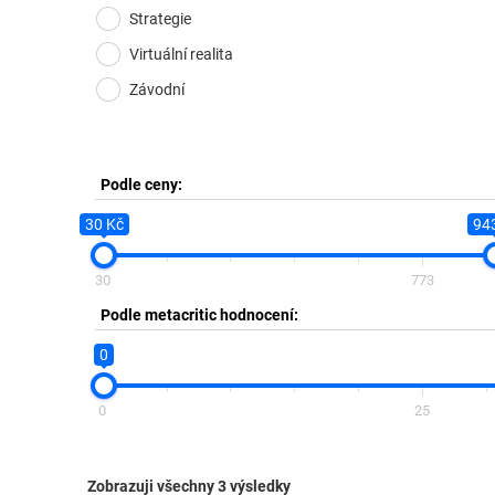
Strategie
Virtuální realita
Závodní
Podle ceny:
30 Kč
94
30
773
Podle metacritic hodnocení:
0
0
25
Zobrazuji všechny 3 výsledky