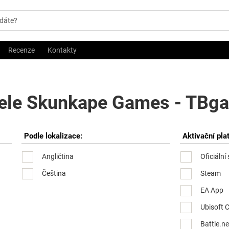
Recenze
Kontakty
ele Skunkape Games - TBga
Podle lokalizace:
Aktivační pla
Angličtina
Oficiální
Čeština
Steam
EA App
Ubisoft 
Battle.ne