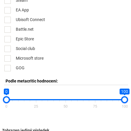
Steam
EA App
Ubisoft Connect
Battle.net
Epic Store
Social club
Microsoft store
GOG
Podle metacritic hodnocení:
0
100
0
25
50
75
100
Zobrazen jediný výsledek