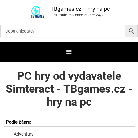
P
ř
TBgames.cz – hry na pc
e
Elektronické licence PC her 24/7
s
k
o
č
i
t
n
a
o
b
s
a
PC hry od vydavatele
h
Simteract - TBgames.cz -
hry na pc
Podle žánru:
Adventury