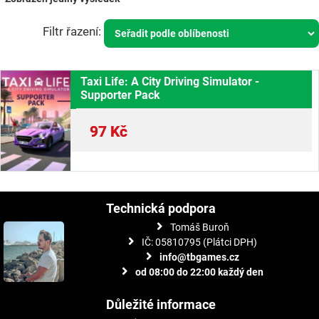
Taxi Life: A City Driving Simulator -
Supporter Pack
97
Kč
Technická podpora
Tomáš Buroň
IČ: 05810795 (Plátci DPH)
info@tbgames.cz
od 08:00 do 22:00 každý den
Důležité informace