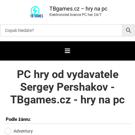
P
ř
TBgames.cz – hry na pc
e
Elektronické licence PC her 24/7
s
k
o
č
i
t
n
a
o
b
s
a
PC hry od vydavatele
h
Sergey Pershakov -
TBgames.cz - hry na pc
Podle žánru:
Adventury