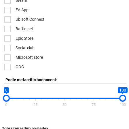
Steam
EA App
Ubisoft Connect
Battle.net
Epic Store
Social club
Microsoft store
GOG
Podle metacritic hodnocení:
0
100
0
25
50
75
100
Zobrazen jediný výsledek