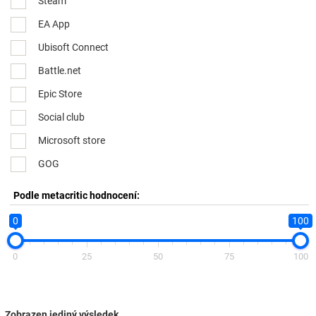
Steam
EA App
Ubisoft Connect
Battle.net
Epic Store
Social club
Microsoft store
GOG
Podle metacritic hodnocení:
0
100
0
25
50
75
100
Zobrazen jediný výsledek