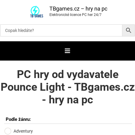
P
ř
TBgames.cz – hry na pc
e
Elektronické licence PC her 24/7
s
k
o
č
i
t
n
a
o
b
s
a
PC hry od vydavatele
h
Pounce Light - TBgames.cz
- hry na pc
Podle žánru:
Adventury