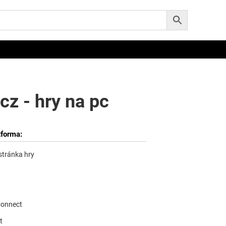
z - hry na pc
tforma:
 stránka hry
Connect
t