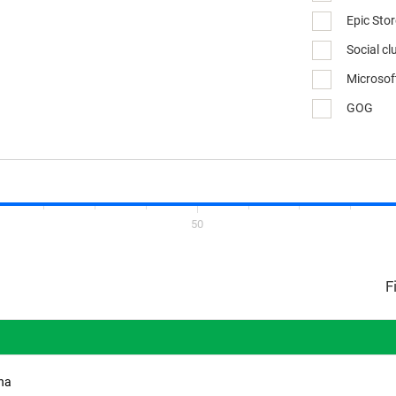
Epic Sto
Social cl
Microsof
GOG
50
ina