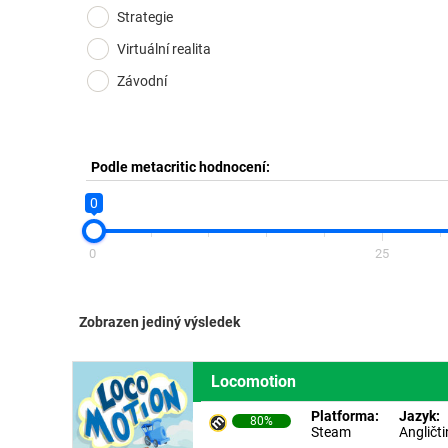
Strategie
Virtuální realita
Závodní
Podle metacritic hodnocení:
0
0
25
Zobrazen jediný výsledek
Locomotion
Platforma:
Jazyk:
80%
Steam
Angličt