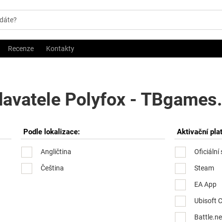
Recenze
Kontakty
davatele Polyfox - TBgames.c
Podle lokalizace:
Aktivační pla
Angličtina
Oficiální
Čeština
Steam
EA App
Ubisoft 
Battle.ne