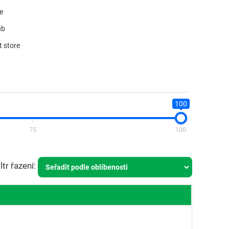
re
ub
t store
100
75
100