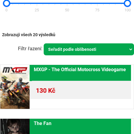
0
25
50
75
100
Zobrazuji všech 20 výsledků
MXGP - The Official Motocross Videogame
130
Kč
The Fan