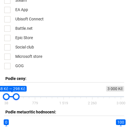
Steam
EA App
Ubisoft Connect
Battle.net
Epic Store
Social club
Microsoft store
GOG
Podle ceny:
38 Kč — 298 Kč
3 000 Kč
38
779
1 519
2 260
3 000
Podle metacritic hodnocení:
0
100