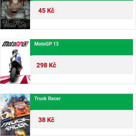
45
Kč
MotoGP 13
298
Kč
Truck Racer
38
Kč