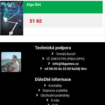
Algo Bot
51
Kč
Technická podpora
Tomáš Buroň
IČ: 05810795 (Plátci DPH)
info@tbgames.cz
od 08:00 do 22:00 každý den
Důležité informace
Kontakty
Doprava a platba
Obchodní podmínky
O nás