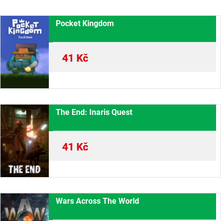
Pocket Kingdom
41
Kč
The End: Inaris Quest
41
Kč
Wars Across The World