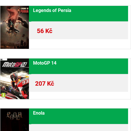
Legends of Persia
56
Kč
MotoGP 14
207
Kč
Enola