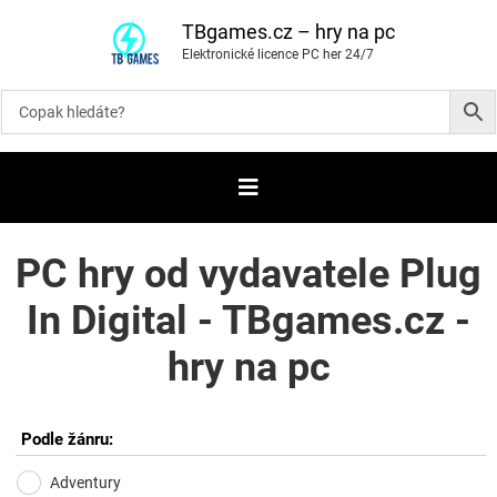
P
ř
TBgames.cz – hry na pc
e
Elektronické licence PC her 24/7
s
k
o
č
i
t
n
a
o
b
s
a
PC hry od vydavatele Plug
h
In Digital - TBgames.cz -
hry na pc
Podle žánru:
Adventury