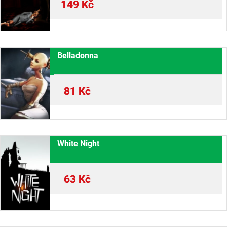
149
Kč
Belladonna
81
Kč
White Night
63
Kč