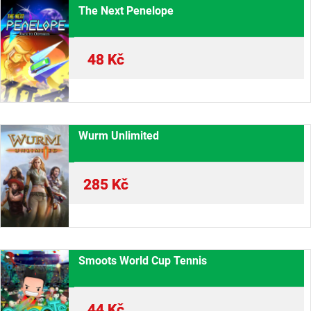
The Next Penelope
48
Kč
Wurm Unlimited
285
Kč
Smoots World Cup Tennis
44
Kč