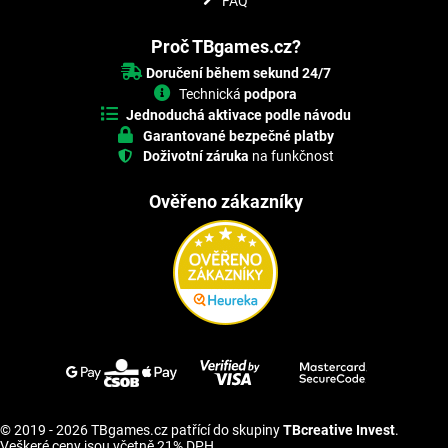
FAQ
Proč TBgames.cz?
Doručení během sekund 24/7
Technická
podpora
Jednoduchá aktivace podle návodu
Garantované bezpečné platby
Doživotní záruka
na funkčnost
Ověřeno zákazníky
© 2019 - 2026 TBgames.cz patřící do skupiny
TBcreative Invest
.
Veškeré ceny jsou včetně 21% DPH.