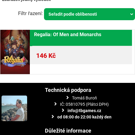
Regalia: Of Men and Monarchs
146
Kč
Technická podpora
Tomáš Buroň
IČ: 05810795 (Plátci DPH)
info@tbgames.cz
od 08:00 do 22:00 každý den
Důležité informace