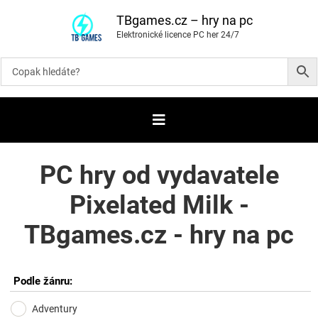
P
ř
TBgames.cz – hry na pc
e
Elektronické licence PC her 24/7
s
k
o
č
i
t
n
a
o
b
s
a
PC hry od vydavatele
h
Pixelated Milk -
TBgames.cz - hry na pc
Podle žánru:
Adventury