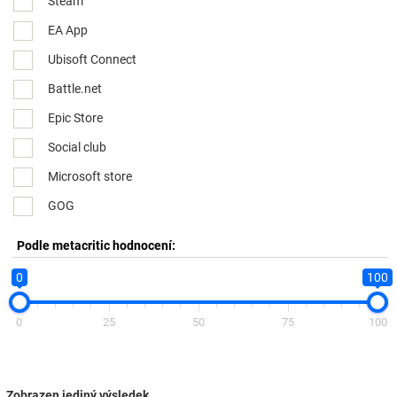
Steam
EA App
Ubisoft Connect
Battle.net
Epic Store
Social club
Microsoft store
GOG
Podle metacritic hodnocení:
0
100
0
25
50
75
100
Zobrazen jediný výsledek