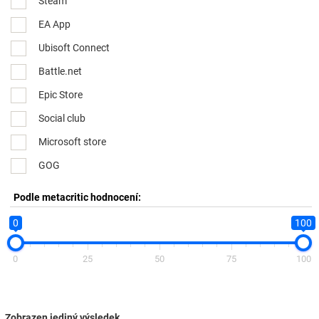
Steam
EA App
Ubisoft Connect
Battle.net
Epic Store
Social club
Microsoft store
GOG
Podle metacritic hodnocení:
0
100
0
25
50
75
100
Zobrazen jediný výsledek