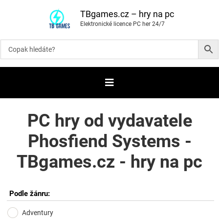
P
ř
TBgames.cz – hry na pc
e
Elektronické licence PC her 24/7
s
k
o
č
i
t
n
a
o
b
s
a
PC hry od vydavatele
h
Phosfiend Systems -
TBgames.cz - hry na pc
Podle žánru:
Adventury