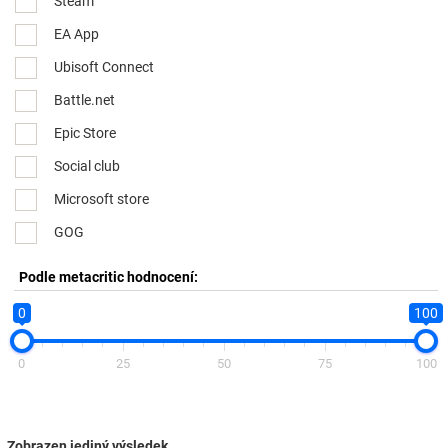
Steam
EA App
Ubisoft Connect
Battle.net
Epic Store
Social club
Microsoft store
GOG
Podle metacritic hodnocení:
0
100
0
25
50
75
100
Zobrazen jediný výsledek