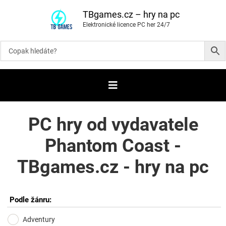
P
ř
TBgames.cz – hry na pc
e
Elektronické licence PC her 24/7
s
k
o
č
i
t
n
a
o
b
s
a
PC hry od vydavatele
h
Phantom Coast -
TBgames.cz - hry na pc
Podle žánru:
Adventury