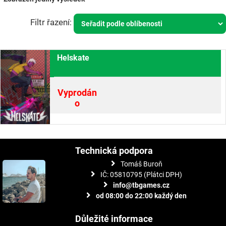
Helskate
Vyprodán
o
Technická podpora
Tomáš Buroň
IČ: 05810795 (Plátci DPH)
info@tbgames.cz
od 08:00 do 22:00 každý den
Důležité informace