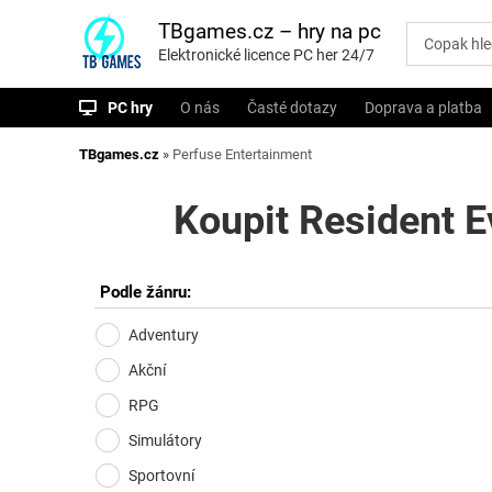
P
ř
TBgames.cz – hry na pc
e
Elektronické licence PC her 24/7
s
k
o
PC hry
O nás
Časté dotazy
Doprava a platba
č
i
t
TBgames.cz
»
Perfuse Entertainment
n
a
o
Koupit Resident E
b
s
a
h
Podle žánru:
Adventury
Akční
RPG
Simulátory
Sportovní