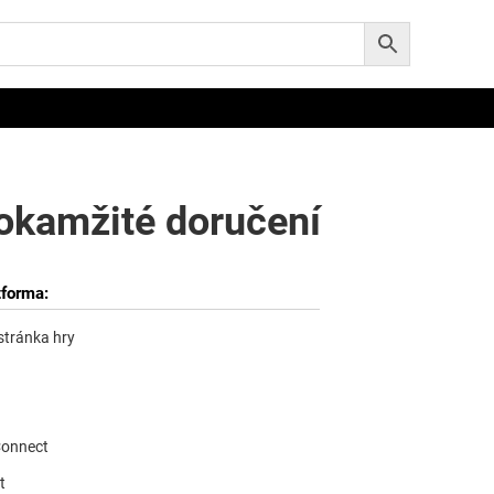
 okamžité doručení
tforma:
 stránka hry
Connect
t