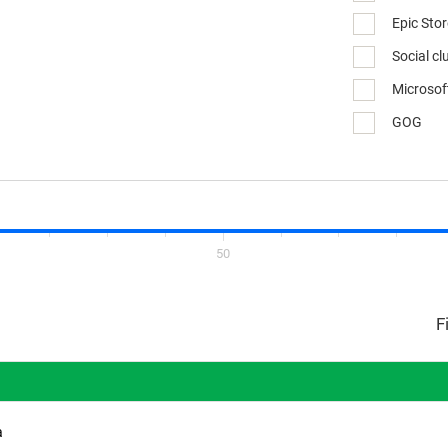
Epic Sto
Social cl
Microsof
GOG
50
a