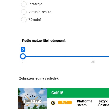
Strategie
Virtuální realita
Závodní
Podle metacritic hodnocení:
0
0
25
Zobrazen jediný výsledek
Golf It!
Platforma:
Jazyk:
N/A
Steam
Češtin