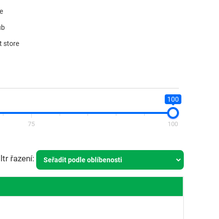
re
ub
t store
100
75
100