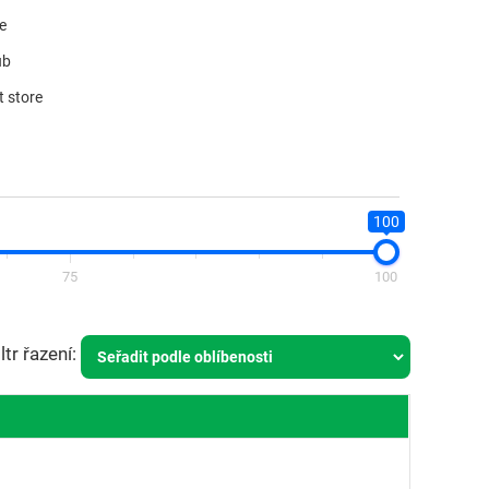
re
ub
t store
100
75
100