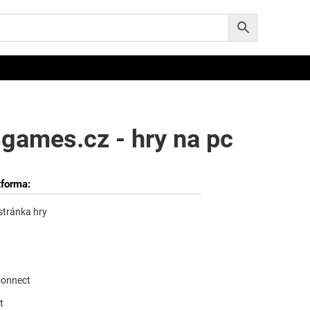
Bgames.cz - hry na pc
tforma:
 stránka hry
Connect
t