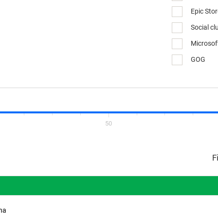
Epic Sto
Social cl
Microsof
GOG
50
ina