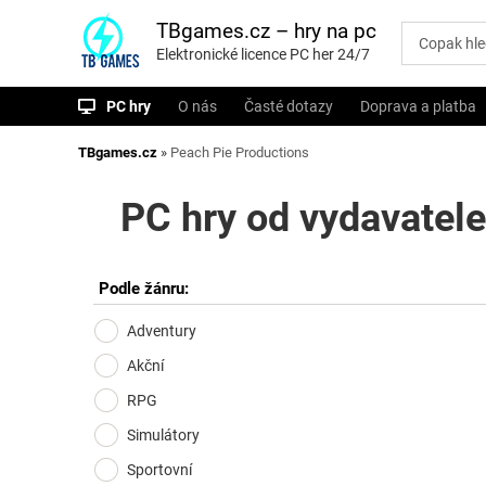
P
ř
TBgames.cz – hry na pc
e
Elektronické licence PC her 24/7
s
k
o
PC hry
O nás
Časté dotazy
Doprava a platba
č
i
t
TBgames.cz
»
Peach Pie Productions
n
a
o
PC hry od vydavatele
b
s
a
h
Podle žánru:
Adventury
Akční
RPG
Simulátory
Sportovní