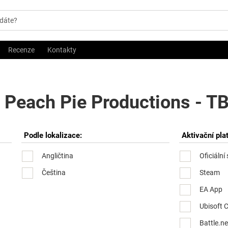
Recenze
Kontakty
 Peach Pie Productions - T
Podle lokalizace:
Aktivační pla
Angličtina
Oficiální
Čeština
Steam
EA App
Ubisoft 
Battle.ne