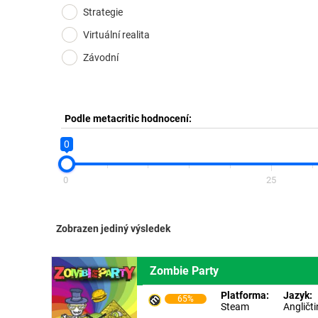
Strategie
Virtuální realita
Závodní
Podle metacritic hodnocení:
0
0
25
Zobrazen jediný výsledek
Zombie Party
Platforma:
Jazyk:
65%
Steam
Angličt