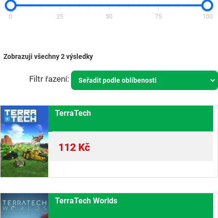
0
25
50
75
100
Zobrazuji všechny 2 výsledky
TerraTech
112
Kč
TerraTech Worlds