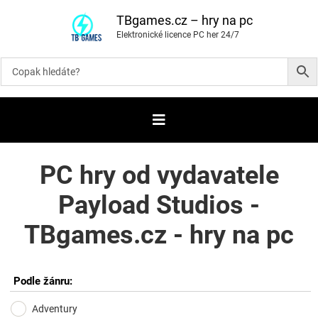
P
ř
TBgames.cz – hry na pc
e
Elektronické licence PC her 24/7
s
k
o
č
i
t
n
a
o
b
s
a
PC hry od vydavatele
h
Payload Studios -
TBgames.cz - hry na pc
Podle žánru:
Adventury