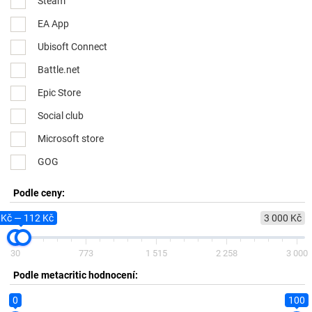
Steam
EA App
Ubisoft Connect
Battle.net
Epic Store
Social club
Microsoft store
GOG
Podle ceny:
 Kč — 112 Kč
3 000 Kč
30
773
1 515
2 258
3 000
Podle metacritic hodnocení:
0
100