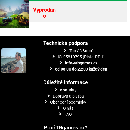
Vyprodán
o
Technická podpora
Tomáš Buroň
IČ: 05810795 (Plátci DPH)
info@tbgames.cz
od 08:00 do 22:00 každý den
Důležité informace
Kontakty
Doprava a platba
Obchodní podmínky
O nás
FAQ
Proč TBgames.cz?