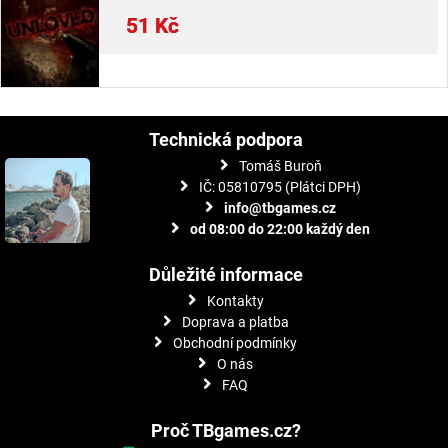
51
Kč
Technická podpora
Tomáš Buroň
IČ: 05810795 (Plátci DPH)
info@tbgames.cz
od 08:00 do 22:00 každý den
Důležité informace
Kontakty
Doprava a platba
Obchodní podmínky
O nás
FAQ
Proč TBgames.cz?