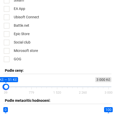
Steam
EA App
Ubisoft Connect
Battle.net
Epic Store
Social club
Microsoft store
GOG
Podle ceny:
Kč — 51 Kč
3 000 Kč
39
779
1 520
2 260
3 000
Podle metacritic hodnocení:
0
100