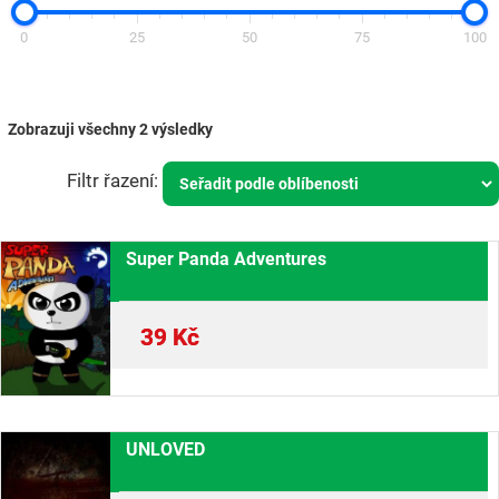
0
25
50
75
100
Zobrazuji všechny 2 výsledky
Super Panda Adventures
39
Kč
UNLOVED