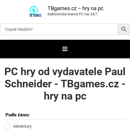
P
ř
TBgames.cz – hry na pc
e
Elektronické licence PC her 24/7
s
k
o
č
i
t
n
a
o
b
s
a
PC hry od vydavatele Paul
h
Schneider - TBgames.cz -
hry na pc
Podle žánru:
Adventury