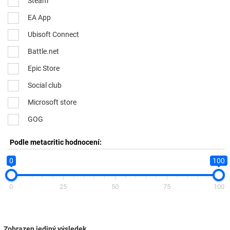
Steam
EA App
Ubisoft Connect
Battle.net
Epic Store
Social club
Microsoft store
GOG
Podle metacritic hodnocení:
0
100
0
25
50
75
100
Zobrazen jediný výsledek