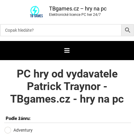
P
ř
TBgames.cz – hry na pc
e
Elektronické licence PC her 24/7
s
k
o
č
i
t
n
a
o
b
s
a
PC hry od vydavatele
h
Patrick Traynor -
TBgames.cz - hry na pc
Podle žánru:
Adventury