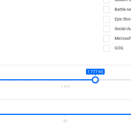
Battle.ne
Epic Sto
Social cl
Microsof
GOG
1 777 Kč
1 515
50