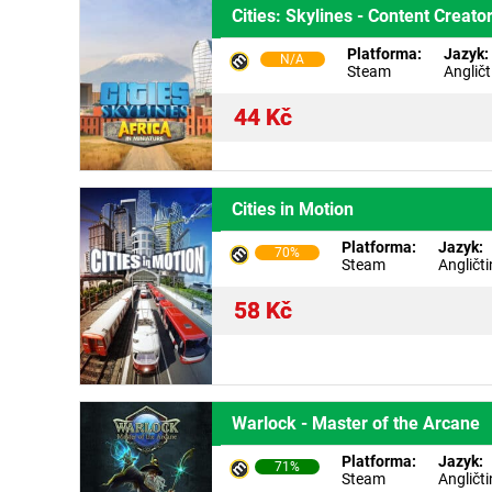
Cities: Skylines - Content Creato
Platforma:
Jazyk:
N/A
Steam
Angličt
44
Kč
Cities in Motion
Platforma:
Jazyk:
70%
Steam
Angličt
58
Kč
Warlock - Master of the Arcane
Platforma:
Jazyk:
71%
Steam
Angličt