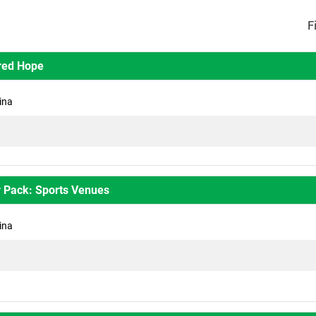
ered Hope
ina
or Pack: Sports Venues
ina