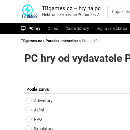
P
ř
TBgames.cz – hry na pc
e
Elektronické licence PC her 24/7
s
k
o
PC hry
O nás
Časté dotazy
Doprava a platba
č
i
t
TBgames.cz
»
Paradox Interactive
»
Strana 10
n
a
o
PC hry od vydavatele P
b
s
a
h
Podle žánru:
Adventury
Akční
RPG
Simulátory