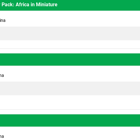
r Pack: Africa in Miniature
ina
ina
ina