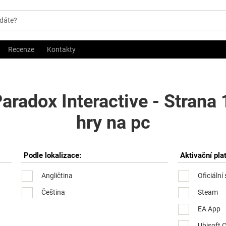
Recenze
Kontakty
aradox Interactive - Strana
hry na pc
Podle lokalizace:
Aktivační pla
Angličtina
Oficiální
Čeština
Steam
EA App
Ubisoft 