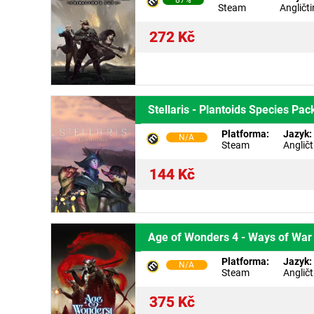
87%
Steam
Angličt
272
Kč
Stellaris - Plantoids Species Pac
Platforma:
Jazyk:
N/A
Steam
Angličt
144
Kč
Age of Wonders 4 - Ways of War
Platforma:
Jazyk:
N/A
Steam
Angličt
375
Kč