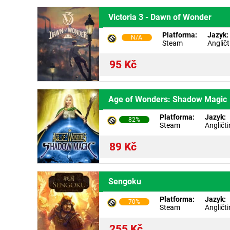
Victoria 3 - Dawn of Wonder
Platforma:
Jazyk:
N/A
Steam
Angličt
95
Kč
Age of Wonders: Shadow Magic
Platforma:
Jazyk:
82%
Steam
Angličt
89
Kč
Sengoku
Platforma:
Jazyk:
70%
Steam
Angličt
255
Kč