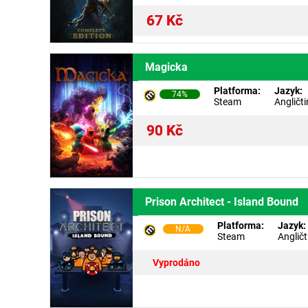
67
Kč
Magicka
Platforma:
Jazyk:
74%
Steam
Angličt
90
Kč
Prison Architect - Island Bound
Platforma:
Jazyk:
N/A
Steam
Angličt
Vyprodáno