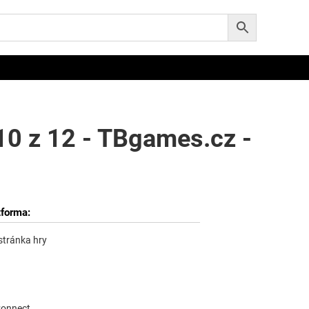
 10 z 12 - TBgames.cz -
tforma:
 stránka hry
Connect