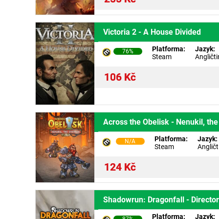
Victoria 2 - A House Divided
Platforma:
Jazyk:
76%
Steam
Angličt
106
Kč
Across the Obelisk - Nenukil, th
Platforma:
Jazyk:
N/A
Steam
Angličt
124
Kč
Shadowrun: Dragonfall - Director
Platforma:
Jazyk: