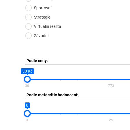
Sportovní
Strategie
Virtuální realita
Závodní
Podle ceny:
30 Kč
30
773
Podle metacritic hodnocení:
0
0
25