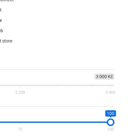
t
re
ub
t store
3 000 Kč
2 258
3 000
100
75
100