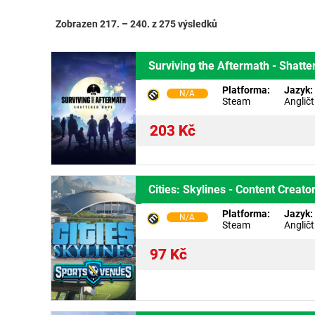
Zobrazen 217. – 240. z 275 výsledků
Surviving the Aftermath - Shatt
Platforma:
Jazyk:
N/A
Steam
Angličt
203
Kč
Cities: Skylines - Content Creat
Platforma:
Jazyk:
N/A
Steam
Angličt
97
Kč