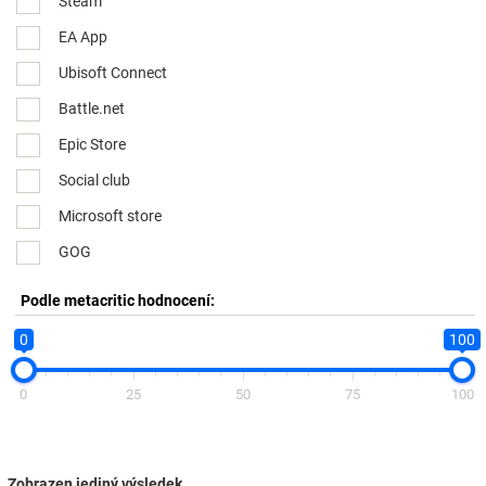
Steam
EA App
Ubisoft Connect
Battle.net
Epic Store
Social club
Microsoft store
GOG
Podle metacritic hodnocení:
0
100
0
25
50
75
100
Zobrazen jediný výsledek