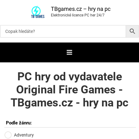
P
ř
TBgames.cz – hry na pc
e
Elektronické licence PC her 24/7
s
k
o
č
i
t
n
a
o
b
s
a
PC hry od vydavatele
h
Original Fire Games -
TBgames.cz - hry na pc
Podle žánru:
Adventury