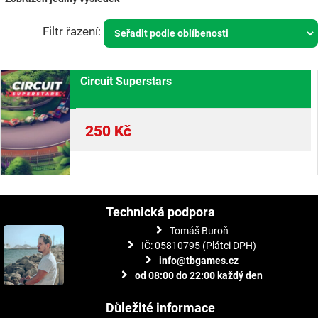
Circuit Superstars
250
Kč
Technická podpora
Tomáš Buroň
IČ: 05810795 (Plátci DPH)
info@tbgames.cz
od 08:00 do 22:00 každý den
Důležité informace