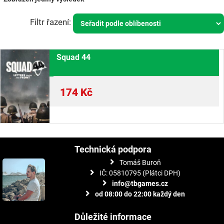
Squad 44
174
Kč
Technická podpora
Tomáš Buroň
IČ: 05810795 (Plátci DPH)
info@tbgames.cz
od 08:00 do 22:00 každý den
Důležité informace