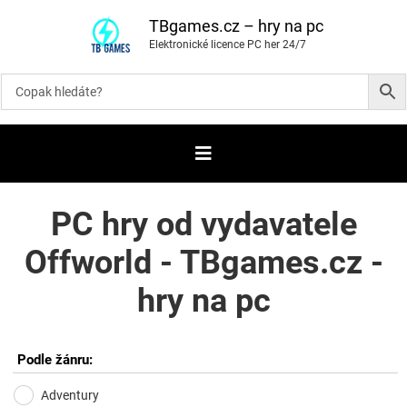
P
ř
TBgames.cz – hry na pc
e
Elektronické licence PC her 24/7
s
k
o
č
i
t
n
a
o
b
s
a
PC hry od vydavatele
h
Offworld - TBgames.cz -
hry na pc
Podle žánru:
Adventury