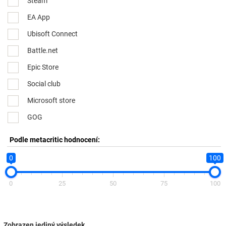
Steam
EA App
Ubisoft Connect
Battle.net
Epic Store
Social club
Microsoft store
GOG
Podle metacritic hodnocení:
0
100
0
25
50
75
100
Zobrazen jediný výsledek