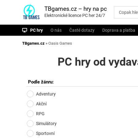
P
ř
TBgames.cz – hry na pc
e
Elektronické licence PC her 24/7
s
k
o
PC hry
O nás
Časté dotazy
Doprava a platba
č
i
t
TBgames.cz
»
Oasis Games
n
a
o
PC hry od vydav
b
s
a
h
Podle žánru:
Adventury
Akční
RPG
Simulátory
Sportovní