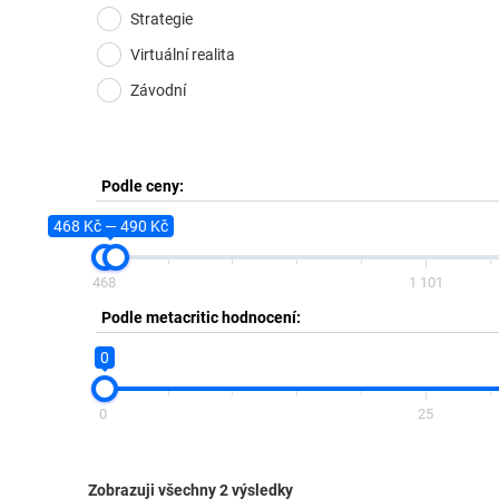
Strategie
Virtuální realita
Závodní
Podle ceny:
468 Kč — 490 Kč
468
1 101
Podle metacritic hodnocení:
0
0
25
Zobrazuji všechny 2 výsledky