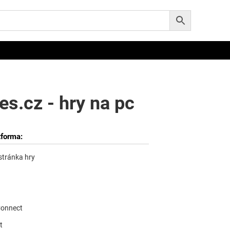
s.cz - hry na pc
tforma:
 stránka hry
Connect
t