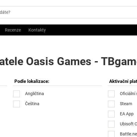
Recenze
Kontakty
atele Oasis Games - TBgame
Podle lokalizace:
Aktivační pla
Angličtina
Oficiální
Čeština
Steam
EA App
Ubisoft 
Battle.ne