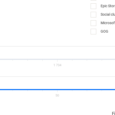
Epic Sto
Social cl
Microsof
GOG
1 734
50