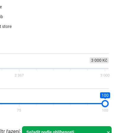
re
ub
t store
3 000 Kč
2 367
3 000
100
75
100