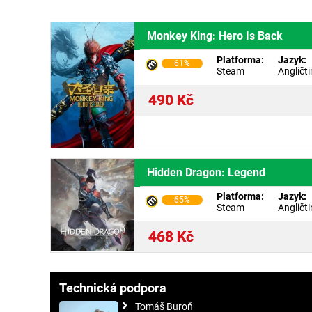
Monkey King: Hero Is Back
Platforma:
Jazyk:
61%
Steam
Angličt
490
Kč
Hidden Dragon: Legend
Platforma:
Jazyk:
65%
Steam
Angličt
468
Kč
Technická podpora
Tomáš Buroň