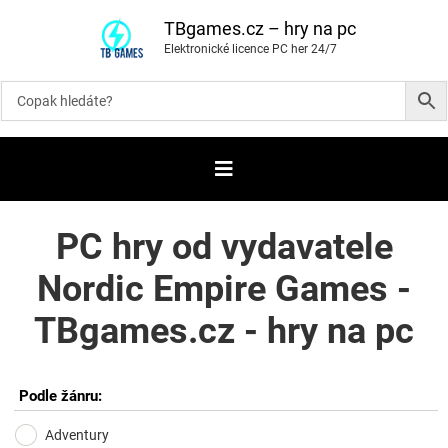
P
ř
TBgames.cz – hry na pc
e
Elektronické licence PC her 24/7
s
k
o
č
i
t
n
a
o
b
s
a
PC hry od vydavatele
h
Nordic Empire Games -
TBgames.cz - hry na pc
Podle žánru:
Adventury