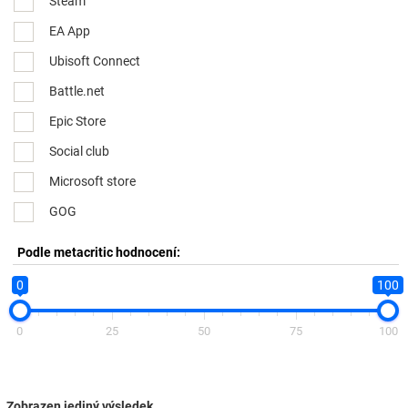
Steam
EA App
Ubisoft Connect
Battle.net
Epic Store
Social club
Microsoft store
GOG
Podle metacritic hodnocení:
0
100
0
25
50
75
100
Zobrazen jediný výsledek