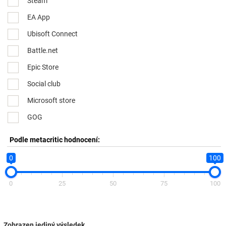
Steam
EA App
Ubisoft Connect
Battle.net
Epic Store
Social club
Microsoft store
GOG
Podle metacritic hodnocení:
0
100
0
25
50
75
100
Zobrazen jediný výsledek