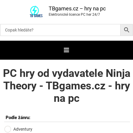
P
ř
TBgames.cz – hry na pc
e
Elektronické licence PC her 24/7
s
k
o
č
i
t
n
a
o
b
s
a
PC hry od vydavatele Ninja
h
Theory - TBgames.cz - hry
na pc
Podle žánru:
Adventury