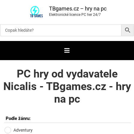
P
ř
TBgames.cz – hry na pc
e
Elektronické licence PC her 24/7
s
k
o
č
i
t
n
a
o
b
s
a
PC hry od vydavatele
h
Nicalis - TBgames.cz - hry
na pc
Podle žánru:
Adventury