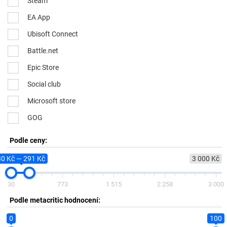
Steam
EA App
Ubisoft Connect
Battle.net
Epic Store
Social club
Microsoft store
GOG
Podle ceny:
30 Kč — 291 Kč
3 000 Kč
30
773
1 515
2 258
3 000
Podle metacritic hodnocení:
0
100