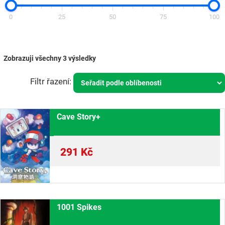
0
25
50
75
100
Zobrazuji všechny 3 výsledky
Cave Story+
291
Kč
1001 Spikes