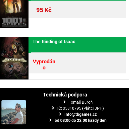
95
Kč
The Binding of Isaac
Vyprodán
o
Technická podpora
Tomáš Buroň
IČ: 05810795 (Plátci DPH)
info@tbgames.cz
od 08:00 do 22:00 každý den