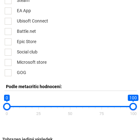
Steam
EA App
Ubisoft Connect
Battle.net
Epic Store
Social club
Microsoft store
GOG
Podle metacritic hodnocení:
0
100
0
25
50
75
100
Zobrazen jediný výsledek