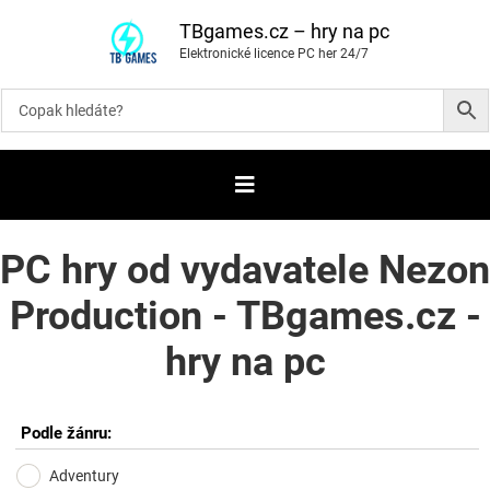
P
ř
TBgames.cz – hry na pc
e
Elektronické licence PC her 24/7
s
k
o
č
i
t
n
a
o
b
s
a
PC hry od vydavatele Nezon
h
Production - TBgames.cz -
hry na pc
Podle žánru:
Adventury