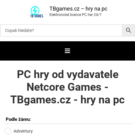
P
ř
TBgames.cz – hry na pc
e
Elektronické licence PC her 24/7
s
k
o
č
i
t
n
a
o
b
s
a
PC hry od vydavatele
h
Netcore Games -
TBgames.cz - hry na pc
Podle žánru:
Adventury