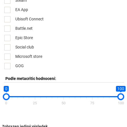
Steam
EA App
Ubisoft Connect
Battle.net
Epic Store
Social club
Microsoft store
GOG
Podle metacritic hodnocení:
0
100
0
25
50
75
100
Zobrazen jediný výsledek