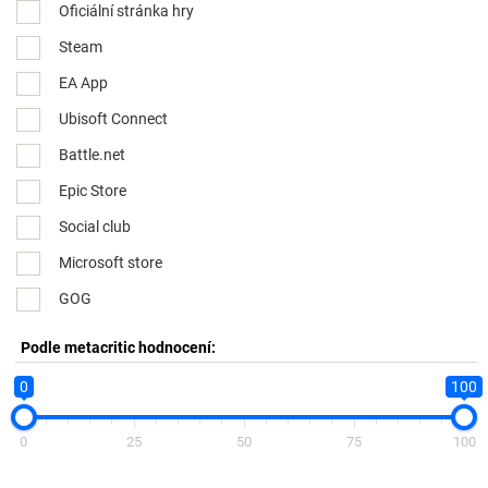
Oficiální stránka hry
Steam
EA App
Ubisoft Connect
Battle.net
Epic Store
Social club
Microsoft store
GOG
Podle metacritic hodnocení:
0
100
0
25
50
75
100