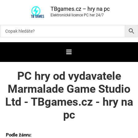
P
ř
TBgames.cz – hry na pc
e
Elektronické licence PC her 24/7
s
k
o
č
i
t
n
a
o
b
s
a
PC hry od vydavatele
h
Marmalade Game Studio
Ltd - TBgames.cz - hry na
pc
Podle žánru: