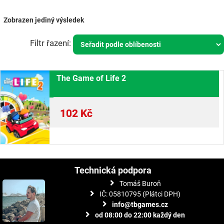
Zobrazen jediný výsledek
The Game of Life 2
102
Kč
Technická podpora
Tomáš Buroň
IČ: 05810795 (Plátci DPH)
info@tbgames.cz
od 08:00 do 22:00 každý den