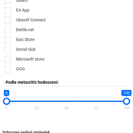
Steam
EA App
Ubisoft Connect
Battle.net
Epic Store
Social club
Microsoft store
GOG
Podle metacritic hodnocení:
0
100
0
25
50
75
100
Zobrazen jediný výsledek