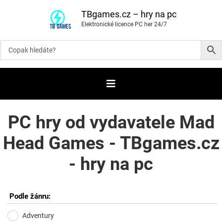
P
ř
TBgames.cz – hry na pc
e
Elektronické licence PC her 24/7
s
k
o
č
i
t
n
a
o
b
s
a
PC hry od vydavatele Mad
h
Head Games - TBgames.cz
- hry na pc
Podle žánru:
Adventury