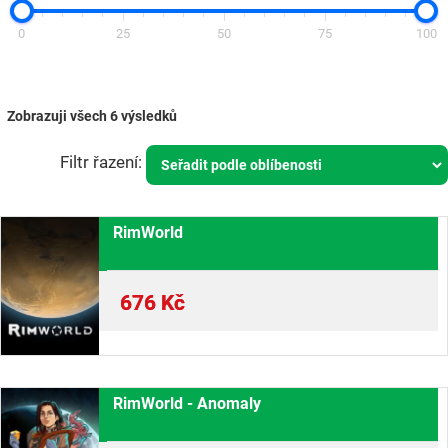
0
25
50
75
100
Zobrazuji všech 6 výsledků
RimWorld
676
Kč
RimWorld - Anomaly