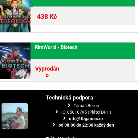
438
Kč
RimWorld - Biotech
Vyprodán
o
Technická podpora
Tomáš Buroň
IČ: 05810795 (Plátci DPH)
info@tbgames.cz
od 08:00 do 22:00 každý den