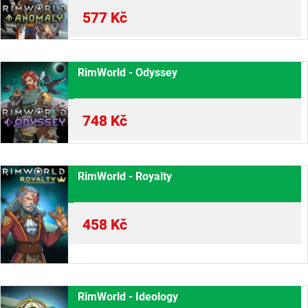
577
Kč
RimWorld - Odyssey
748
Kč
RimWorld - Royalty
458
Kč
RimWorld - Ideology