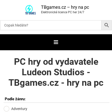
P
ř
TBgames.cz – hry na pc
e
Elektronické licence PC her 24/7
s
k
o
č
i
t
n
a
o
b
s
a
PC hry od vydavatele
h
Ludeon Studios -
TBgames.cz - hry na pc
Podle žánru:
Adventury