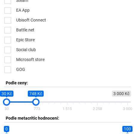
Steam
EA App
Ubisoft Connect
Battle.net
Epic Store
Social club
Microsoft store
GOG
Podle ceny:
30 Kč
748 Kč
3 000 Kč
30
773
1 515
2 258
3 000
Podle metacritic hodnocení:
0
100