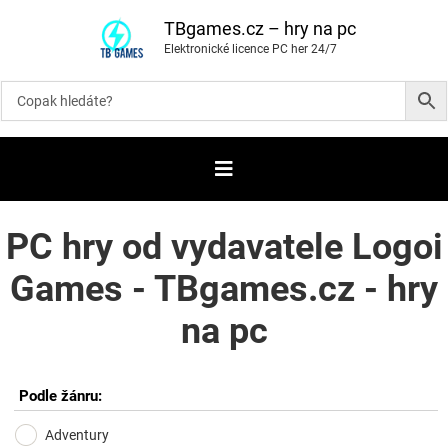
P
ř
TBgames.cz – hry na pc
e
Elektronické licence PC her 24/7
s
k
o
č
i
t
n
a
o
b
s
a
PC hry od vydavatele Logoi
h
Games - TBgames.cz - hry
na pc
Podle žánru:
Adventury