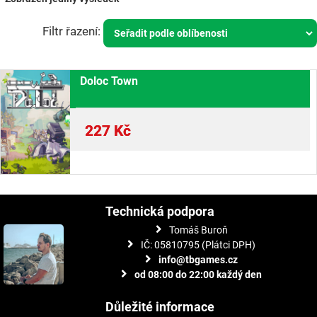
Doloc Town
227
Kč
Technická podpora
Tomáš Buroň
IČ: 05810795 (Plátci DPH)
info@tbgames.cz
od 08:00 do 22:00 každý den
Důležité informace