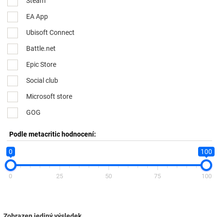
Steam
EA App
Ubisoft Connect
Battle.net
Epic Store
Social club
Microsoft store
GOG
Podle metacritic hodnocení:
0
100
0
25
50
75
100
Zobrazen jediný výsledek