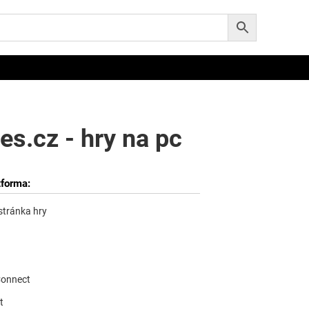
s.cz - hry na pc
tforma:
 stránka hry
Connect
t