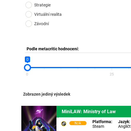
Strategie
Virtuální realita
Závodní
Podle metacritic hodnocení:
0
0
25
Zobrazen jediný výsledek
MiniLAW: Ministry of Law
Platforma:
Jazyk:
N/A
Steam
Angličt