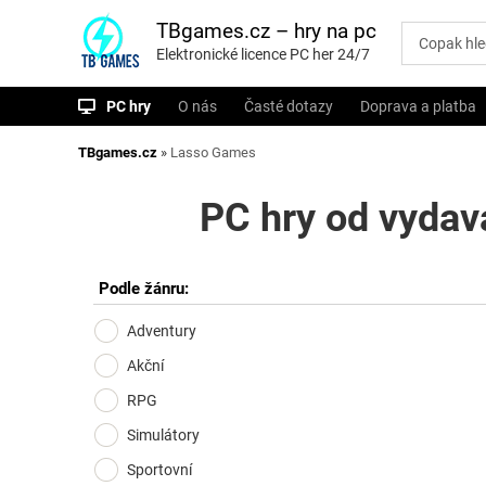
P
ř
TBgames.cz – hry na pc
e
Elektronické licence PC her 24/7
s
k
o
PC hry
O nás
Časté dotazy
Doprava a platba
č
i
t
TBgames.cz
»
Lasso Games
n
a
o
PC hry od vydav
b
s
a
h
Podle žánru:
Adventury
Akční
RPG
Simulátory
Sportovní