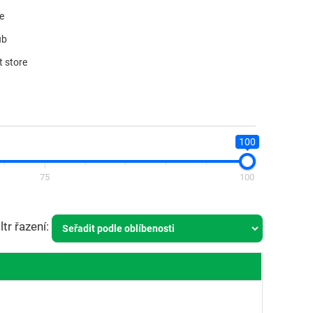
re
ub
t store
100
75
100