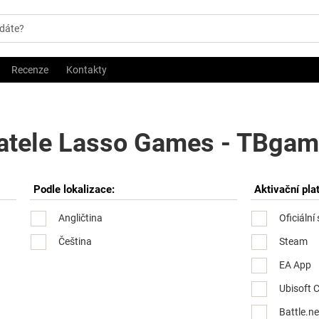
Recenze
Kontakty
atele Lasso Games - TBgame
Podle lokalizace:
Aktivační pla
Angličtina
Oficiální
Čeština
Steam
EA App
Ubisoft 
Battle.ne