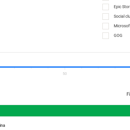
Epic Sto
Social cl
Microsof
GOG
50
ina