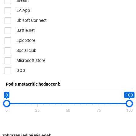
Steam
EA App
Ubisoft Connect
Battle.net
Epic Store
Social club
Microsoft store
GOG
Podle metacritic hodnocení:
0
100
0
25
50
75
100
Zobrazen jediný výsledek