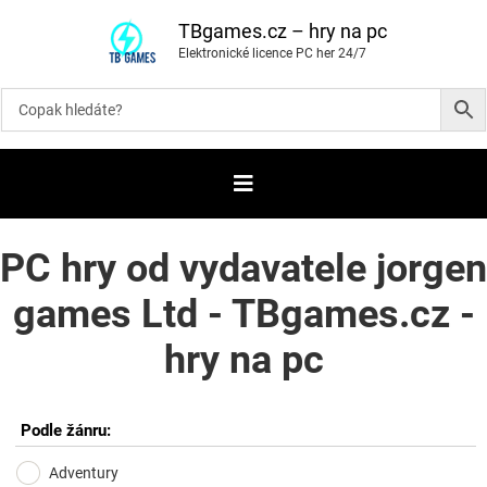
P
ř
TBgames.cz – hry na pc
e
Elektronické licence PC her 24/7
s
k
o
č
i
t
n
a
o
b
s
a
PC hry od vydavatele jorgen
h
games Ltd - TBgames.cz -
hry na pc
Podle žánru:
Adventury