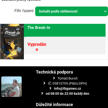
The Break-In
Vyprodán
o
Technická podpora
Tomáš Buroň
IČ: 05810795 (Plátci DPH)
info@tbgames.cz
od 08:00 do 22:00 každý den
Důležité informace