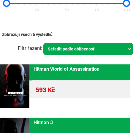
0
25
50
75
100
Zobrazuji všech 6 výsledků
Hitman World of Assassination
593
Kč
Hitman 3