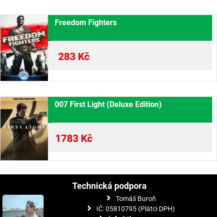
Freedom Fighters
283
Kč
007 First Light (Deluxe Edition)
1783
Kč
Technická podpora
Tomáš Buroň
IČ: 05810795 (Plátci DPH)