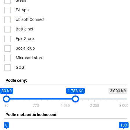
Steam
EA App
Ubisoft Connect
Battle.net
Epic Store
Social club
Microsoft store
GOG
Podle ceny:
30 Kč
1 783 Kč
3 000 Kč
30
773
1 515
2 258
3 000
Podle metacritic hodnocení:
0
100