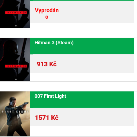
Vyprodán
o
Hitman 3 (Steam)
913
Kč
007 First Light
1571
Kč