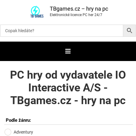
P
ř
TBgames.cz – hry na pc
e
Elektronické licence PC her 24/7
s
k
o
č
i
t
n
a
o
b
s
a
PC hry od vydavatele IO
h
Interactive A/S -
TBgames.cz - hry na pc
Podle žánru:
Adventury