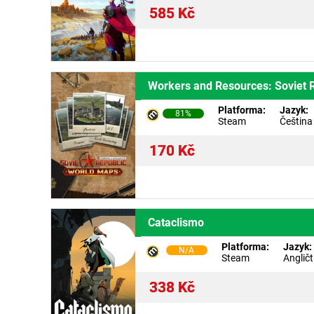
585
Kč
Workers and Resources: Soviet 
Platforma:
Jazyk:
81%
Steam
Čeština
170
Kč
Cataclismo
Platforma:
Jazyk:
N/A
Steam
Angličt
338
Kč