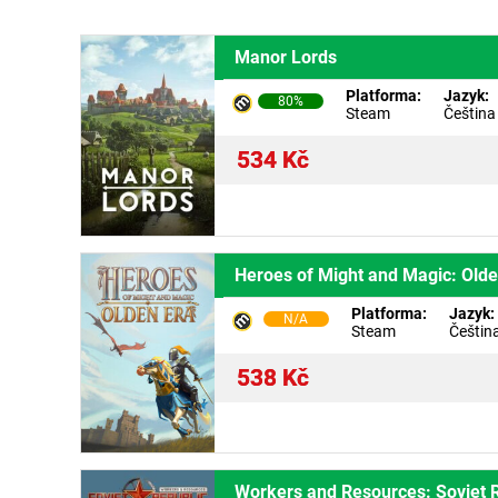
Manor Lords
Platforma:
Jazyk:
80%
Steam
Čeština
534
Kč
Heroes of Might and Magic: Olde
Platforma:
Jazyk:
N/A
Steam
Češtin
538
Kč
Workers and Resources: Soviet 