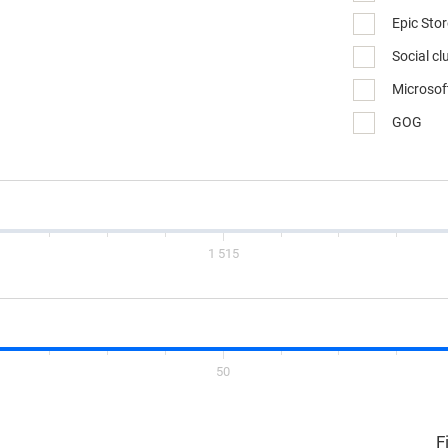
Epic Sto
Social cl
Microsof
GOG
1 515
50