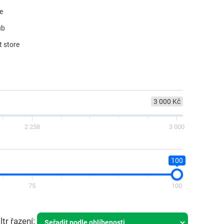
re
ub
t store
3 000 Kč
2 258
3 000
100
75
100