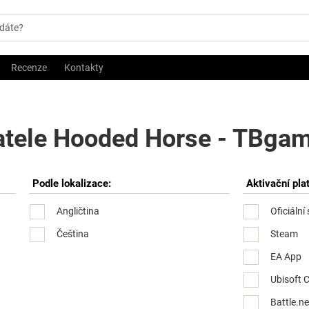
Recenze
Kontakty
atele Hooded Horse - TBgame
Podle lokalizace:
Aktivační pla
Angličtina
Oficiální
Čeština
Steam
EA App
Ubisoft 
Battle.ne