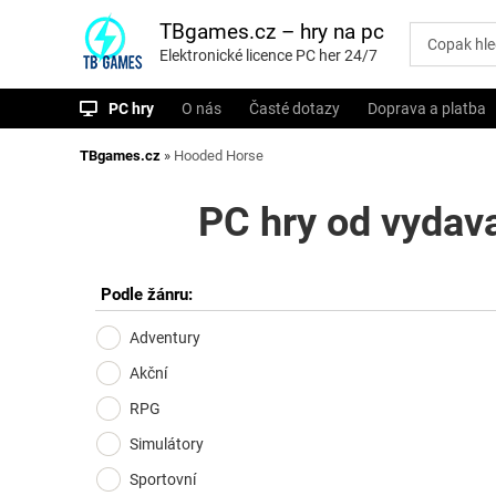
P
ř
TBgames.cz – hry na pc
e
Elektronické licence PC her 24/7
s
k
o
PC hry
O nás
Časté dotazy
Doprava a platba
č
i
t
TBgames.cz
»
Hooded Horse
n
a
o
PC hry od vydav
b
s
a
h
Podle žánru:
Adventury
Akční
RPG
Simulátory
Sportovní