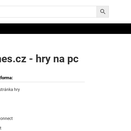
s.cz - hry na pc
tforma:
 stránka hry
Connect
t