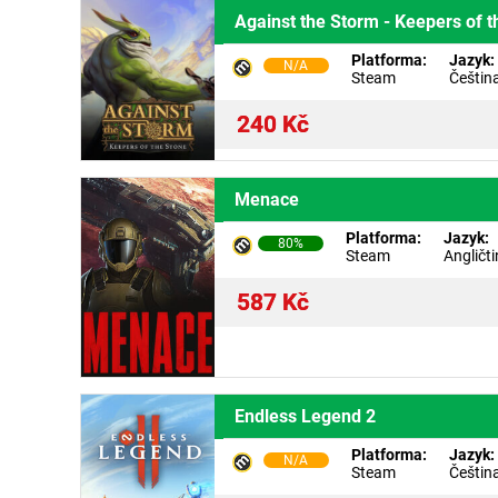
Against the Storm - Keepers of t
Platforma:
Jazyk:
N/A
Steam
Češtin
240
Kč
Menace
Platforma:
Jazyk:
80%
Steam
Angličt
587
Kč
Endless Legend 2
Platforma:
Jazyk:
N/A
Steam
Češtin