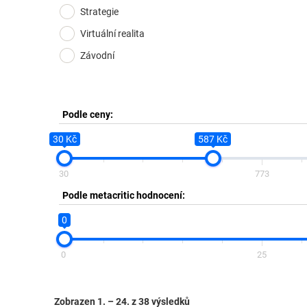
Strategie
Virtuální realita
Závodní
Podle ceny:
30 Kč
587 Kč
30
773
Podle metacritic hodnocení:
0
0
25
Zobrazen 1. – 24. z 38 výsledků