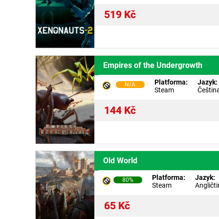
519
Kč
Empires of the Undergrowth
Platforma:
Jazyk:
N/A
Steam
Češtin
144
Kč
Old World
Platforma:
Jazyk:
80%
Steam
Angličt
65
Kč