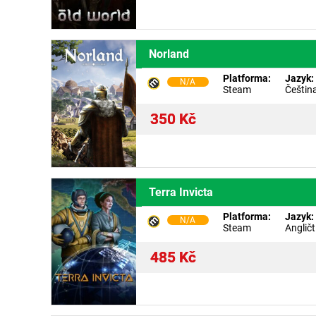
Norland
Platforma:
Jazyk:
N/A
Steam
Češtin
350
Kč
Terra Invicta
Platforma:
Jazyk:
N/A
Steam
Angličt
485
Kč