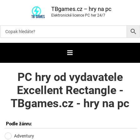
P
ř
TBgames.cz – hry na pc
e
Elektronické licence PC her 24/7
s
k
o
č
i
t
n
a
o
b
s
a
PC hry od vydavatele
h
Excellent Rectangle -
TBgames.cz - hry na pc
Podle žánru:
Adventury