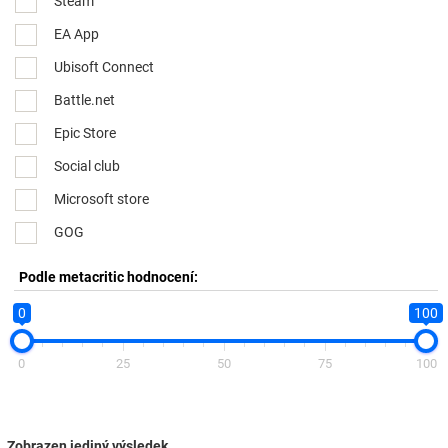
Steam
EA App
Ubisoft Connect
Battle.net
Epic Store
Social club
Microsoft store
GOG
Podle metacritic hodnocení:
0
100
0
25
50
75
100
Zobrazen jediný výsledek