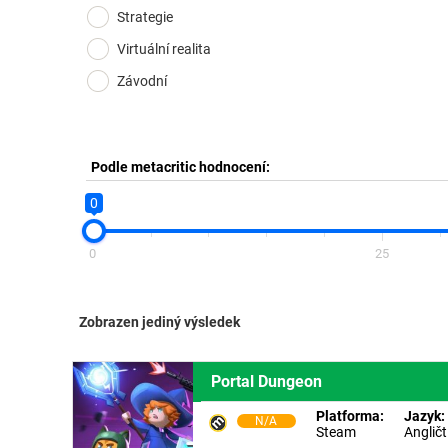
Strategie
Virtuální realita
Závodní
Podle metacritic hodnocení:
0
0
25
Zobrazen jediný výsledek
Portal Dungeon
Platforma:
Jazyk:
N/A
Steam
Angličt