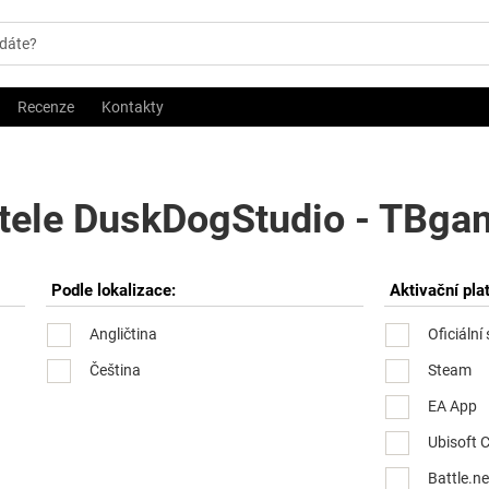
Recenze
Kontakty
tele DuskDogStudio - TBgam
Podle lokalizace:
Aktivační pla
Angličtina
Oficiální
Čeština
Steam
EA App
Ubisoft 
Battle.ne