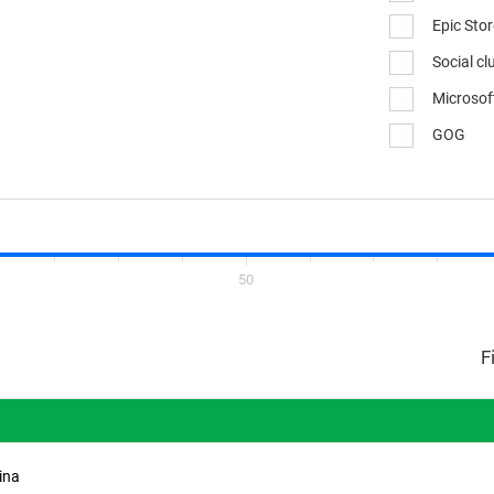
Epic Sto
Social cl
Microsof
GOG
50
ina