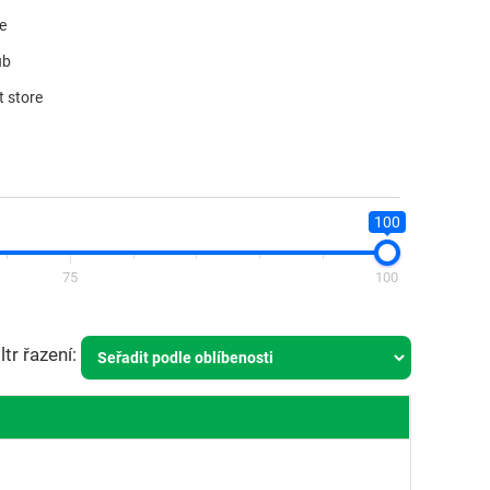
re
ub
t store
100
75
100