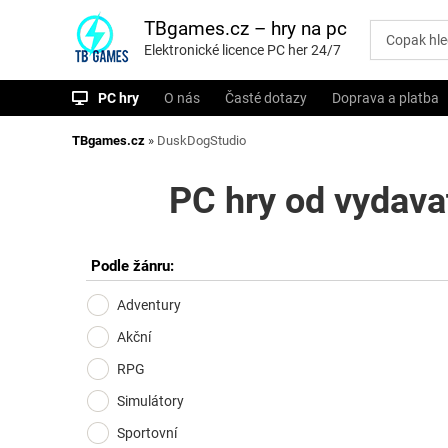
P
ř
TBgames.cz – hry na pc
e
Elektronické licence PC her 24/7
s
k
o
PC hry
O nás
Časté dotazy
Doprava a platba
č
i
t
TBgames.cz
»
DuskDogStudio
n
a
o
PC hry od vydava
b
s
a
h
Podle žánru:
Adventury
Akční
RPG
Simulátory
Sportovní