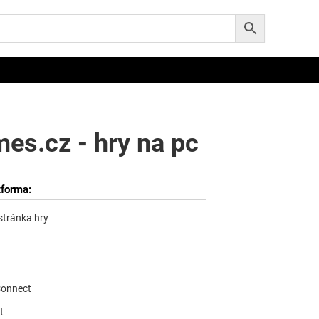
es.cz - hry na pc
tforma:
 stránka hry
Connect
t