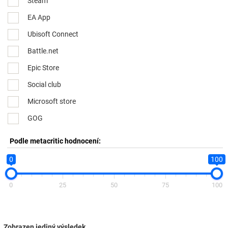
Steam
EA App
Ubisoft Connect
Battle.net
Epic Store
Social club
Microsoft store
GOG
Podle metacritic hodnocení:
0
100
0
25
50
75
100
Zobrazen jediný výsledek