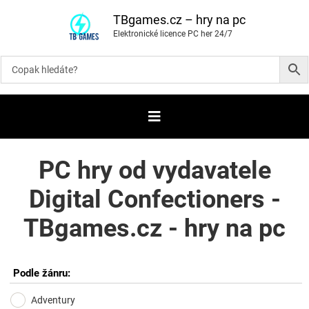
P
ř
TBgames.cz – hry na pc
e
Elektronické licence PC her 24/7
s
k
o
č
i
t
n
a
o
b
s
a
PC hry od vydavatele
h
Digital Confectioners -
TBgames.cz - hry na pc
Podle žánru:
Adventury