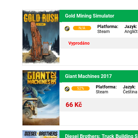
Gold Mining Simulator
Platforma:
Jazyk:
N/A
Steam
Angličt
Vyprodáno
Giant Machines 2017
Platforma:
Jazyk:
52%
Steam
Čeština
66
Kč
Diesel Brothers: Truck Building 