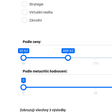
Strategie
Virtuální realita
Závodní
Podle ceny:
30 Kč
488 Kč
30
773
Podle metacritic hodnocení:
0
0
25
Zobrazuji všechny 3 výsledky