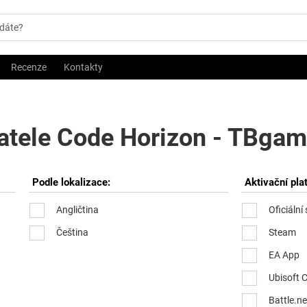
Recenze
Kontakty
atele Code Horizon - TBgame
Podle lokalizace:
Aktivační pla
Angličtina
Oficiální
Čeština
Steam
EA App
Ubisoft 
Battle.ne