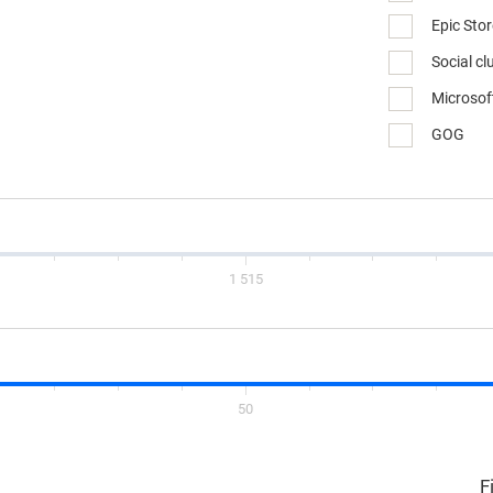
Epic Sto
Social cl
Microsof
GOG
1 515
50