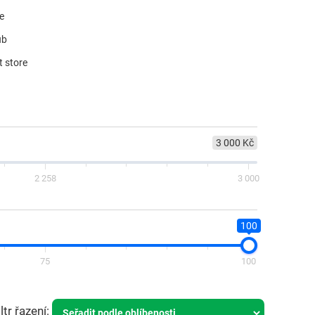
re
ub
t store
3 000 Kč
2 258
3 000
100
75
100