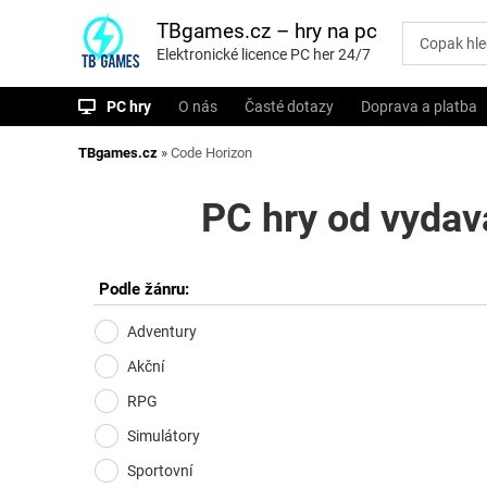
P
ř
TBgames.cz – hry na pc
e
Elektronické licence PC her 24/7
s
k
o
PC hry
O nás
Časté dotazy
Doprava a platba
č
i
t
TBgames.cz
»
Code Horizon
n
a
o
PC hry od vydav
b
s
a
h
Podle žánru:
Adventury
Akční
RPG
Simulátory
Sportovní