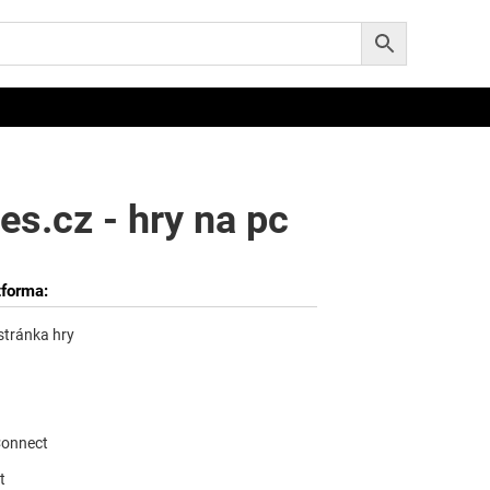
s.cz - hry na pc
tforma:
 stránka hry
Connect
t