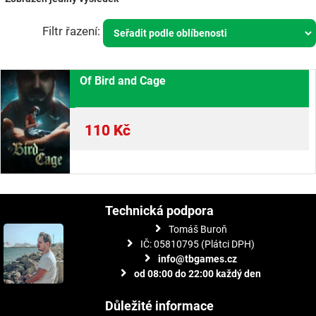
Of Bird and Cage
110
Kč
Technická podpora
Tomáš Buroň
IČ: 05810795 (Plátci DPH)
info@tbgames.cz
od 08:00 do 22:00 každý den
Důležité informace