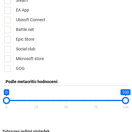
Steam
EA App
Ubisoft Connect
Battle.net
Epic Store
Social club
Microsoft store
GOG
Podle metacritic hodnocení:
0
100
0
25
50
75
100
Zobrazen jediný výsledek