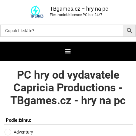
P
ř
TBgames.cz – hry na pc
e
Elektronické licence PC her 24/7
s
k
o
č
i
t
n
a
o
b
s
a
PC hry od vydavatele
h
Capricia Productions -
TBgames.cz - hry na pc
Podle žánru:
Adventury