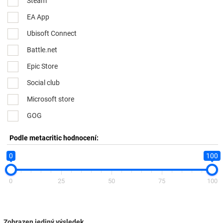
Steam
EA App
Ubisoft Connect
Battle.net
Epic Store
Social club
Microsoft store
GOG
Podle metacritic hodnocení:
0
100
0
25
50
75
100
Zobrazen jediný výsledek