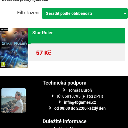
Star Ruler
57
Kč
Technická podpora
Tomáš Buroň
IČ: 05810795 (Plátci DPH)
info@tbgames.cz
od 08:00 do 22:00 každý den
Důležité informace