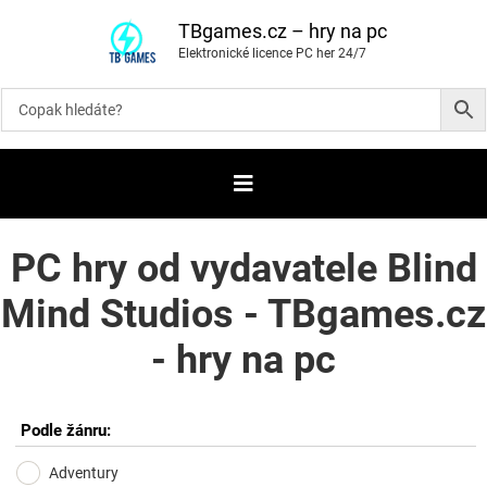
P
ř
TBgames.cz – hry na pc
e
Elektronické licence PC her 24/7
s
k
o
č
i
t
n
a
o
b
s
a
PC hry od vydavatele Blind
h
Mind Studios - TBgames.cz
- hry na pc
Podle žánru:
Adventury