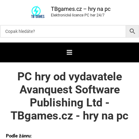
P
ř
TBgames.cz – hry na pc
e
Elektronické licence PC her 24/7
s
k
o
č
i
t
n
a
o
b
s
a
PC hry od vydavatele
h
Avanquest Software
Publishing Ltd -
TBgames.cz - hry na pc
Podle žánru: