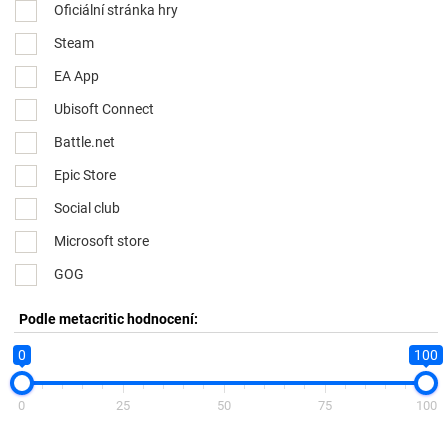
Oficiální stránka hry
Steam
EA App
Ubisoft Connect
Battle.net
Epic Store
Social club
Microsoft store
GOG
Podle metacritic hodnocení:
0
100
0
25
50
75
100