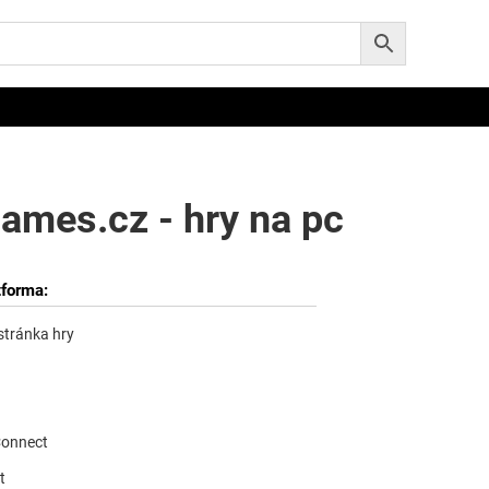
ames.cz - hry na pc
tforma:
 stránka hry
Connect
t