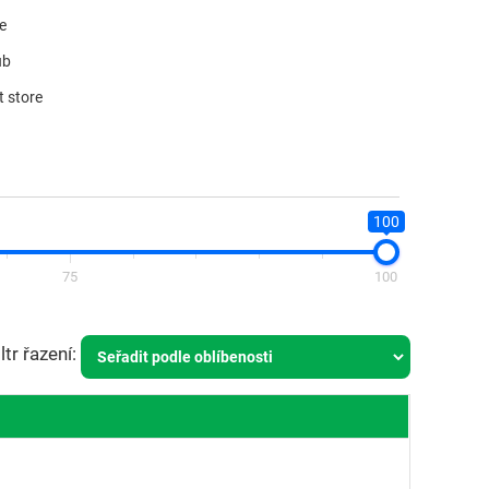
re
ub
t store
100
75
100