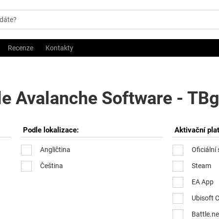
Recenze
Kontakty
le Avalanche Software - TBg
Podle lokalizace:
Aktivační pla
Angličtina
Oficiální
Čeština
Steam
EA App
Ubisoft 
Battle.ne