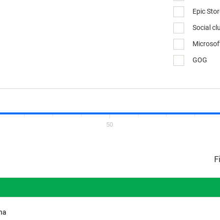
Epic Sto
Social cl
Microsof
GOG
50
ina