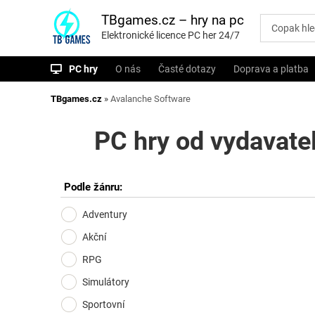
P
ř
TBgames.cz – hry na pc
e
Elektronické licence PC her 24/7
s
k
o
PC hry
O nás
Časté dotazy
Doprava a platba
č
i
t
TBgames.cz
»
Avalanche Software
n
a
o
PC hry od vydavate
b
s
a
h
Podle žánru:
Adventury
Akční
RPG
Simulátory
Sportovní