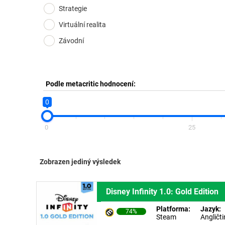
Strategie
Virtuální realita
Závodní
Podle metacritic hodnocení:
0
0
25
Zobrazen jediný výsledek
Disney Infinity 1.0: Gold Edition
Platforma:
Jazyk:
74%
Steam
Angličt