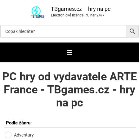
P
ř
TBgames.cz – hry na pc
e
Elektronické licence PC her 24/7
s
k
o
č
i
t
n
a
o
b
s
a
PC hry od vydavatele ARTE
h
France - TBgames.cz - hry
na pc
Podle žánru:
Adventury