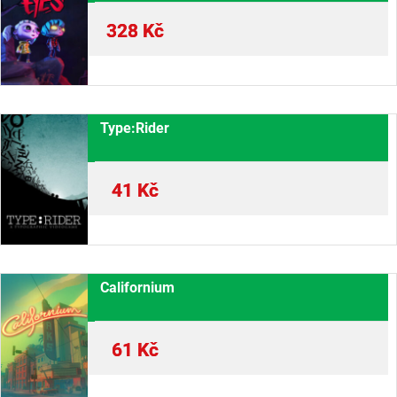
328
Kč
Type:Rider
41
Kč
Californium
61
Kč