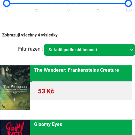
0
25
50
75
100
Zobrazuji všechny 4 výsledky
The Wanderer: Frankensteins Creature
53
Kč
Gloomy Eyes