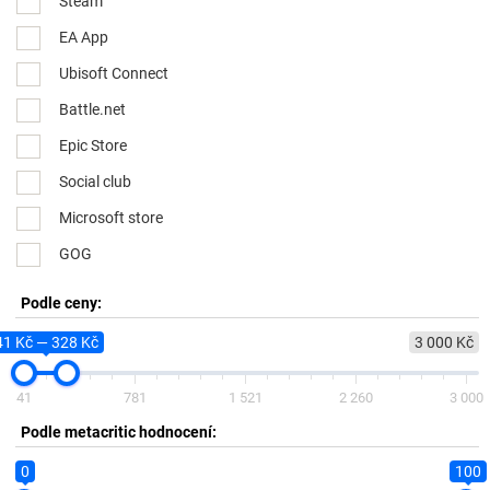
Steam
EA App
Ubisoft Connect
Battle.net
Epic Store
Social club
Microsoft store
GOG
Podle ceny:
41 Kč — 328 Kč
3 000 Kč
41
781
1 521
2 260
3 000
Podle metacritic hodnocení:
0
100