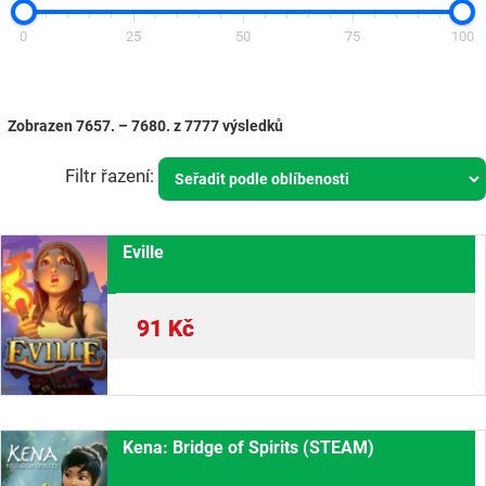
0
25
50
75
100
Zobrazen 7657. – 7680. z 7777 výsledků
Eville
91
Kč
Kena: Bridge of Spirits (STEAM)