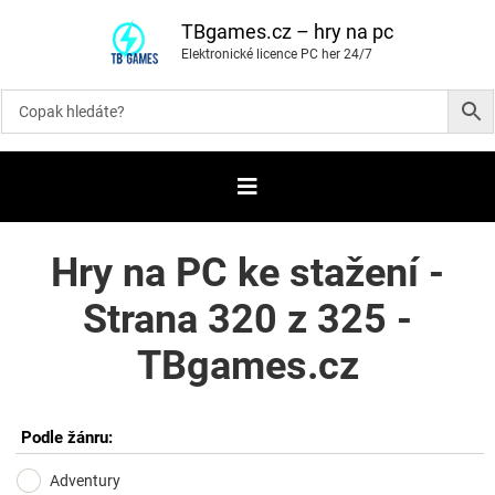
P
ř
TBgames.cz – hry na pc
e
Elektronické licence PC her 24/7
s
k
o
č
i
t
n
a
o
b
s
a
Hry na PC ke stažení -
h
Strana 320 z 325 -
TBgames.cz
Podle žánru:
Adventury