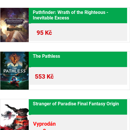
Pathfinder: Wrath of the Righteous -
Inevitable Excess
95
Kč
The Pathless
553
Kč
Stranger of Paradise Final Fantasy Origin
Vyprodán
o