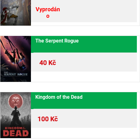
Vyprodán
o
The Serpent Rogue
40
Kč
Kingdom of the Dead
100
Kč