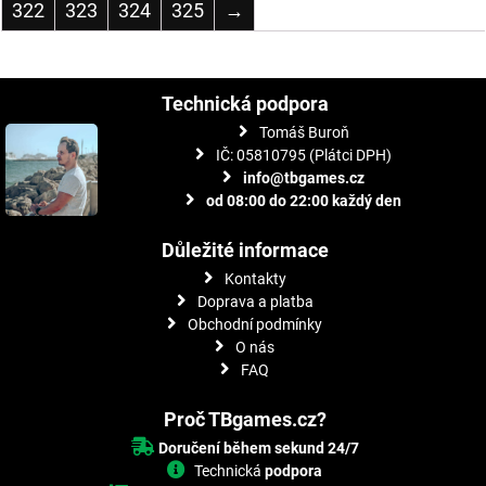
322
323
324
325
→
Technická podpora
Tomáš Buroň
IČ: 05810795 (Plátci DPH)
info@tbgames.cz
od 08:00 do 22:00 každý den
Důležité informace
Kontakty
Doprava a platba
Obchodní podmínky
O nás
FAQ
Proč TBgames.cz?
Doručení během sekund 24/7
Technická
podpora