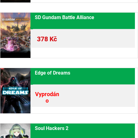
SD Gundam Battle Alliance
378
Kč
Edge of Dreams
Vyprodán
o
Soul Hackers 2