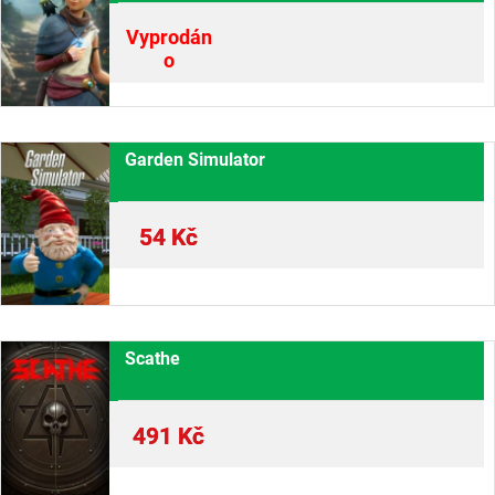
Vyprodán
o
Garden Simulator
54
Kč
Scathe
491
Kč