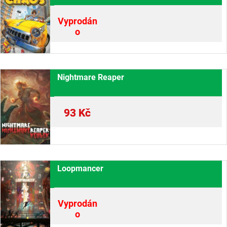
Vyprodán
o
Nightmare Reaper
93
Kč
Loopmancer
Vyprodán
o