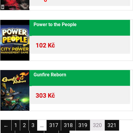
Power to the People
102
Kč
Gunfire Reborn
303
Kč
←
1
2
3
…
317
318
319
320
321