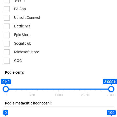
Steam
EA App
Ubisoft Connect
Battle.net
Epic Store
Social club
Microsoft store
GOG
Podle ceny:
0 Kč
3 000 K
0
750
1 500
2 250
3 000
Podle metacritic hodnocení:
0
100