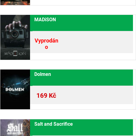
MADiSON
Vyprodán
o
Dolmen
169
Kč
Salt and Sacrifice