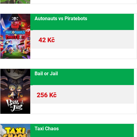
Autonauts vs Piratebots
42
Kč
Bail or Jail
256
Kč
Taxi Chaos