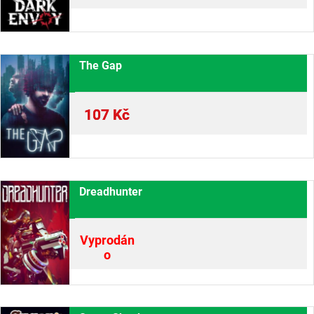
The Gap
107
Kč
Dreadhunter
Vyprodán
o