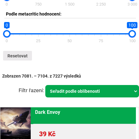
0
750
1 500
2 250
3 000
Podle metacritic hodnocení:
0
100
0
25
50
75
100
Resetovat
Zobrazen 7081. – 7104. z 7227 výsledků
Dark Envoy
39
Kč