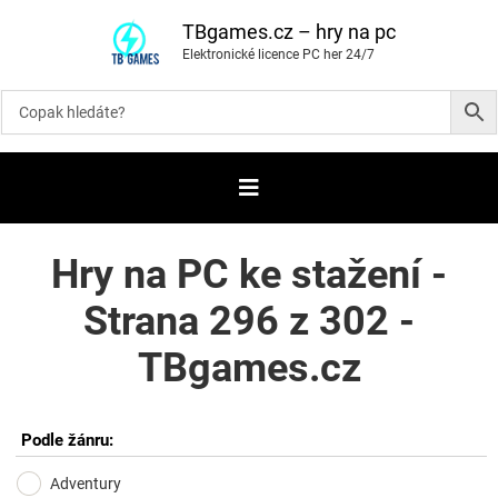
P
ř
TBgames.cz – hry na pc
e
Elektronické licence PC her 24/7
s
k
o
č
i
t
n
a
o
b
s
a
Hry na PC ke stažení -
h
Strana 296 z 302 -
TBgames.cz
Podle žánru:
Adventury