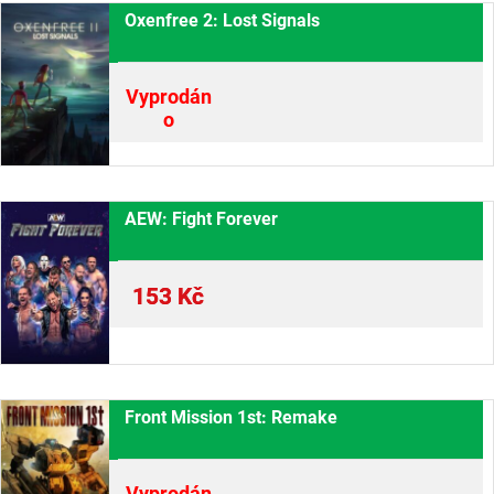
Oxenfree 2: Lost Signals
Vyprodán
o
AEW: Fight Forever
153
Kč
Front Mission 1st: Remake
Vyprodán