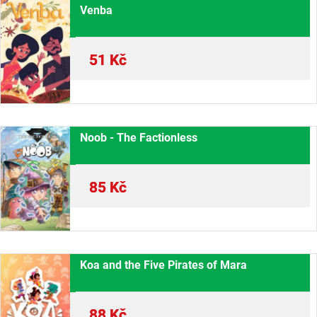
Venba
51
Kč
Noob - The Factionless
85
Kč
Koa and the Five Pirates of Mara
88
Kč