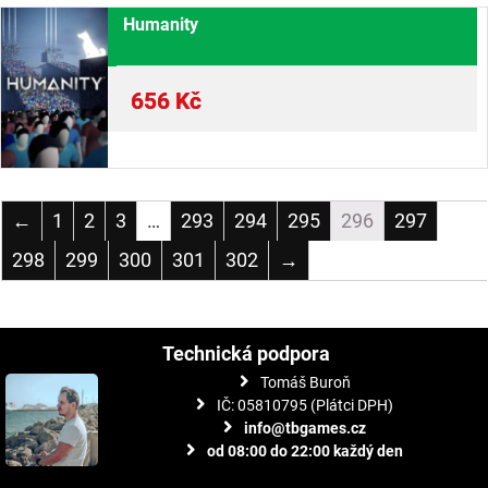
Humanity
656
Kč
←
1
2
3
…
293
294
295
296
297
298
299
300
301
302
→
Technická podpora
Tomáš Buroň
IČ: 05810795 (Plátci DPH)
info@tbgames.cz
od 08:00 do 22:00 každý den