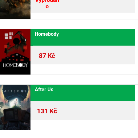
o
Homebody
87
Kč
After Us
131
Kč