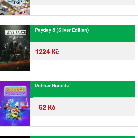
Payday 3 (Silver Edition)
1224
Kč
Rubber Bandits
52
Kč