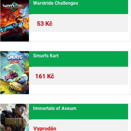
Warstride Challenges
53
Kč
Smurfs Kart
161
Kč
Immortals of Aveum
Vyprodán