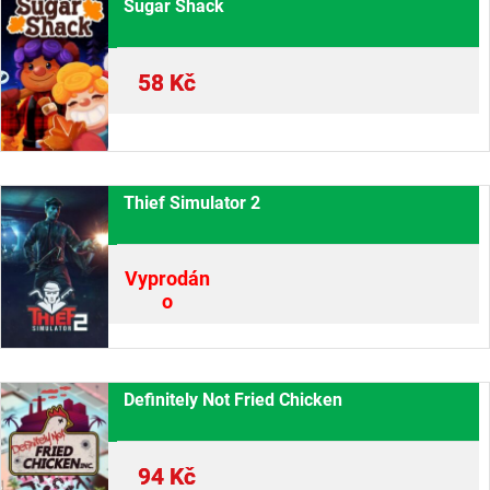
Sugar Shack
58
Kč
Thief Simulator 2
Vyprodán
o
Definitely Not Fried Chicken
94
Kč