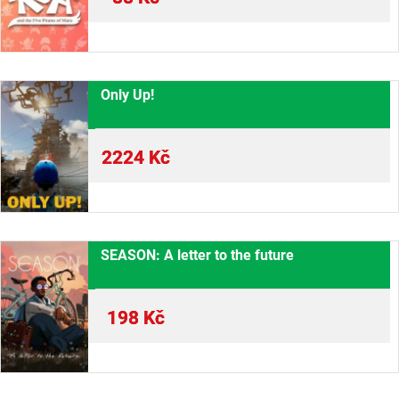
Only Up!
2224
Kč
SEASON: A letter to the future
198
Kč