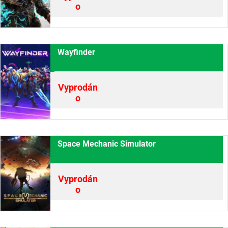
o
Wayfinder
Vyprodán
o
Space Mechanic Simulator
Vyprodán
o